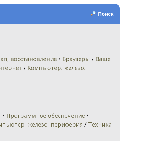
Поиск
кап, восстановление
/
Браузеры
/
Ваше
нтернет
/
Компьютер, железо,
ы
/
Программное обеспечение
/
мпьютер, железо, периферия
/
Техника