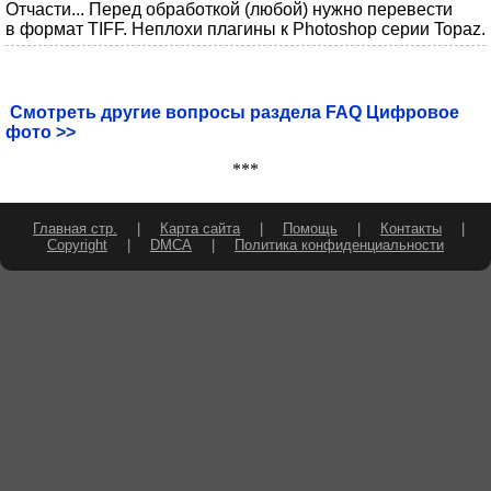
Отчасти... Перед обработкой (любой) нужно перевести
в формат TIFF. Неплохи плагины к Photoshop серии Topaz.
Смотреть другие вопросы раздела FAQ Цифровое
фото >>
***
Главная стр.
|
Карта сайта
|
Помощь
|
Контакты
|
Copyright
|
DMCA
|
Политика конфиденциальности