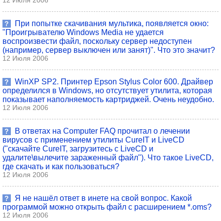
12 Июля 2006
При попытке скачивания мультика, появляется окно:
?
"Проигрывателю Windows Media не удается
воспроизвести файл, поскольку сервер недоступен
(например, сервер выключен или занят)". Что это значит?
12 Июля 2006
WinXP SP2. Принтер Epson Stylus Color 600. Драйвер
?
определился в Windows, но отсутствует утилита, которая
показывает наполняемость картриджей. Очень неудобно.
12 Июля 2006
В ответах на Computer FAQ прочитал о лечении
?
вирусов с применением утилиты CureIT и LiveCD
("скачайте CureIT, загрузитесь с LiveCD и
удалите\вылечите зараженный файл"). Что такое LiveCD,
где скачать и как пользоваться?
12 Июля 2006
Я не нашёл ответ в инете на свой вопрос. Какой
?
программой можно открыть файл с расширением *.oms?
12 Июля 2006