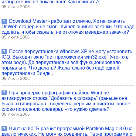
изображение не показывает. Как починить?
05 Июля 2006
Download Master - работает отлично. Хотел скачать
?
Dr.Web-сканер и не смог - пишет, ошибка закачки. Что надо
сделать, чтобы скачать, не отключая менеджер закачки?
05 Июля 2006
После переустановки Windows XP не могу установить
?
ICQ. Выходит окно "нет приложения win32.exe" (что-то в
этом роде). До переустановки всё функционировало
нормально. Что делать? Желательно без ещё одной
переустановки Винды.
05 Июля 2006
При проверке орфографии файлов Word не
?
активируется строка "Добавить в словарь" (раньше она
была активирована - выделена черным шрифтом, новое
слово пополняло словарь). Что нужно сделать?
05 Июля 2006
Винт на 80ГБ разбит программой Partition Magic 8.0 на
?
два логических. Не могу их соединить. Та же программа с