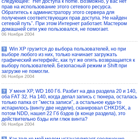
следующее: "Нет доступа к home. Возможно, у вас нет
прав на использование этого сетевого ресурса.
Обратитесь к администратору этого сервера для
получения соответствующих прав доступа. Не найден
сетевой путь". При этом Интернет работает. Мастером
домашней сети уже пользовался, не помогает.
06 Ноября 2004
Win XP грузится до выбора пользователей, но при
?
выборе любого из них, только начинает загружать
графический интерфейс, как тут же опять возвращается к
выбору пользователей. Безопасный режим и Shift при
загрузке не помогли.
06 Ноября 2004
У меня XP, WD 160 Гб. Разбит на два раздела 20 и 140,
?
оба FAT 32. На 140, когда делал запись с тюнера, осталась
только папка от "места записи", а остальное куда-то
испарилось (винту две недели), сканировал CHKDSK, а
потом NDD, нашел 22 Гб бэдов (в конце раздела), это
действительно бэды или глюк винта?
06 Ноября 2004
Как только мой модем устанавливает соединение -