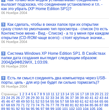
?
вылазит подсказка, что соединение установлено и т.п. -
как это убрать (XP Home Edition SP1)?
06 Ноября 2004
Как сделать, чтобы в окнах папок при их открытии
?
сразу стоял по умолчанию тип просмотра - список (то есть
Контекстное меню - Вид - Список) - а то у меня при каждом
открытии (CD-ROM чаще всего) - стоят крупные значки...
06 Ноября 2004
Система Windows XP Home Edition SP1. В Свойствах
?
папки дата создания выглядит следующим образом:
2004Дк9ФВ29ИХ, 1:03:09.
06 Ноября 2004
Есть ли смысл соединять два компьютера через USB-
?
порты, цель - для игр (не будет ли сильно тормозить)?
06 Ноября 2004
Страницы:
1
2
3
4
5
6
7
8
9
10
11
12
13
14
15
16
17
18
19
20
21
22
23
24
25
26
27
28
29
30
31
32
33
34
35
36
37
38
39
40
41
42
43
44
45
46
47
48
49
50
51
52
53
54
55
56
57
58
59
60
61
62
63
64
65
66
67
68
69
70
71
72
73
74
75
76
77
78
79
80
81
82
83
84
85
86
87
88
89
90
91
92
93
94
95
96
97
98
99
100
101
102
103
104
105
106