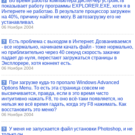
Во время работы компьютера диспетчер устройств
?
показывает работу программы EXPLORER.EXE, хотя я в
Интернете не работаю. В результате процессор загружен
на 40%, причину найти не могу. В автозагрузку его не
устанавливал.
06 Ноября 2004
Есть проблема с выходом в Интернет. Дозваниваемся
?
- все нормально, начинаем качать файл - тоже нормально,
но приблизительно через 40 секунд скорость закачки
падает до нуля, перестают загружаться страницы в
Эксплорере, хотя коннект есть.
06 Ноября 2004
При загрузке куда-то пропало Windows Advanced
?
Options Menu. То есть эта страница совсем не
высвечивается, правда, если в это время чисто
интуитивно нажать F8, то оно всё-таки появляется, но
нельзя же всё время гадать, когда эту F8 нажимать. Как
восстановить это меню?
06 Ноября 2004
У меня не запускается файл установки Photoshop, и не
?
только он.