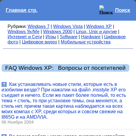
Главная стр.
Поиск
Рубрики:
Windows 7
|
Windows Vista
|
Windows XP
|
Windows 9x/Me
|
Windows 2000
|
Linux, Unix и другие
|
Интернет и Сети
|
Игры
|
Software
|
Hardware
|
Цифровое
фото
|
Цифровое видео
|
Мобильные устройства
FAQ Windows XP: Вопросы от посетителей
Как устанавливать новые стили, которые есть в
?
изобилии везде? При нажатии на файл .msstyle XP его
съедает и ничего. Если же пакет более полный, то есть
тема + стиль, то при установке темы, она меняется, а
стиль нет. причем такая картина наблюдается на всех
моих компах с XP, среди которых и совсем свежие на
I865G и на AMD/VIA.
06 Ноября 2004