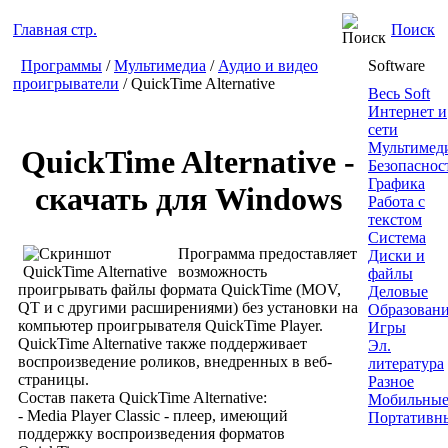
Главная стр.
Поиск
Программы
/
Мультимедиа
/
Аудио и видео
Software
проигрыватели
/ QuickTime Alternative
Весь Soft
Интернет и
сети
Мультимед
QuickTime Alternative -
Безопаснос
Графика
скачать для Windows
Работа с
текстом
Система
Программа предоставляет
Диски и
возможность
файлы
проигрывать файлы формата QuickTime (MOV,
Деловые
QT и с другими расширениями) без установки на
Образован
компьютер проигрывателя QuickTime Player.
Игры
QuickTime Alternative также поддерживает
Эл.
воспроизведение роликов, внедренных в веб-
литература
страницы.
Разное
Состав пакета QuickTime Alternative:
Мобильны
- Media Player Classic - плеер, имеющий
Портативн
поддержку воспроизведения форматов