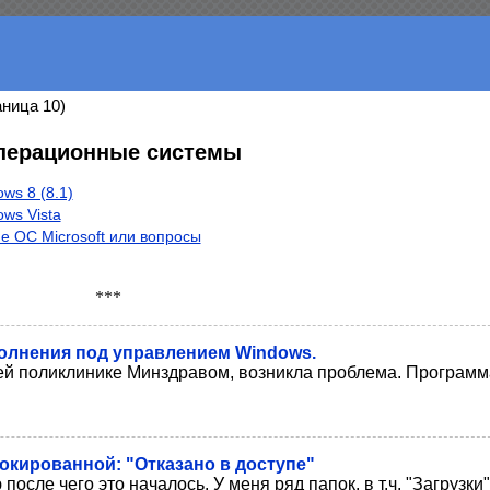
ница 10)
перационные системы
ws 8 (8.1)
ws Vista
е ОС Microsoft или вопросы
***
полнения под управлением Windows.
ей поликлинике Минздравом, возникла проблема. Программ
локированной: "Отказано в доступе"
после чего это началось. У меня ряд папок, в т.ч. "Загрузки"