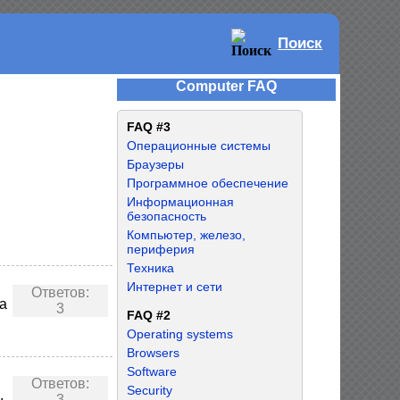
Поиск
Computer FAQ
FAQ #3
Операционные системы
Браузеры
Программное обеспечение
Информационная
безопасность
Компьютер, железо,
периферия
Техника
Интернет и сети
Ответов:
а
3
FAQ #2
Operating systems
Browsers
Software
Ответов:
Security
,
3