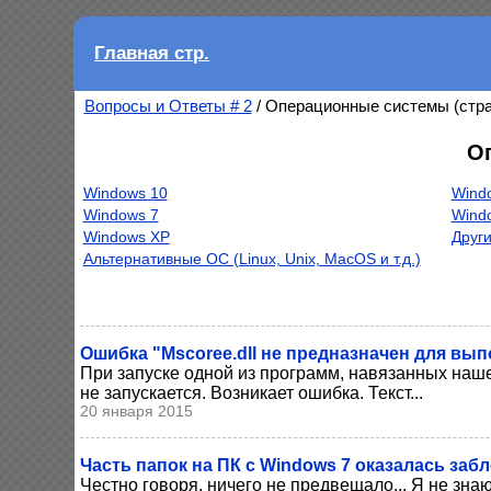
Главная стр.
Вопросы и Ответы # 2
/ Операционные системы (стра
О
Windows 10
Windo
Windows 7
Windo
Windows XP
Други
Альтернативные ОС (Linux, Unix, MacOS и т.д.)
Ошибка "Mscoree.dll не предназначен для вы
При запуске одной из программ, навязанных наш
не запускается. Возникает ошибка. Текст...
20 января 2015
Часть папок на ПК с Windows 7 оказалась заб
Честно говоря, ничего не предвещало... Я не знаю 