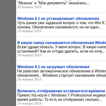
"Музыка" и "Мои документы" оказались...
20 января 2015
Windows 8.1 не устанавливает обновления
Чуть ранее уже задавали вопрос о том, что Win 8
похожа. Обновления скачиваются, но ни одно...
19 января 2015
В какую папку скачиваются обновления Window
Всем здравствовать. У меня вопрос. В какую пап
установкой? Как их оттуда удалить, если не хочу...
19 января 2015
Windows 8.1 не загружает обновления
Не работает автоматическое обновление в Window
обновления... Windows стартует скачивание обнов
15 января 2015
Включить отображение оставшегося времени 
Привет. На ноуте с Windows 7 Professional индик
время работы. То есть он отображает, сколько...
14 января 2015