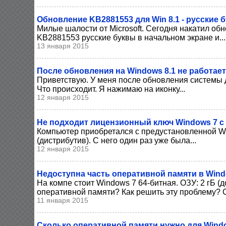
Обновление KB2881553 для Win 8.1 - русские 
Милые шалости от Microsoft. Сегодня накатил об
KB2881553 русские буквы в начальном экране и...
13 января 2015
После обновления на Windows 8.1 не работае
Приветствую. У меня после обновления системы 
Что происходит. Я нажимаю на иконку...
12 января 2015
Не подходит лицензионный ключ Windows 7 с 
Компьютер приобретался с предустановленной Wi
(дистрибутив). С него один раз уже была...
12 января 2015
Недоступна часть оперативной памяти в Wind
На компе стоит Windows 7 64-битная. ОЗУ: 2 гБ (
оперативной памяти? Как решить эту проблему? 
11 января 2015
Сколько оперативной памяти нужно для Wind