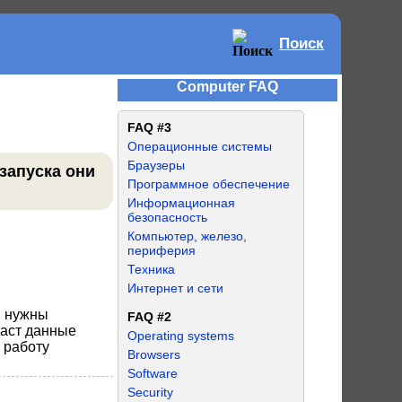
Поиск
Computer FAQ
FAQ #3
Операционные системы
Браузеры
запуска они
Программное обеспечение
Информационная
безопасность
Компьютер, железо,
периферия
Техника
Интернет и сети
и нужны
FAQ #2
даст данные
Operating systems
 работу
Browsers
Software
Security