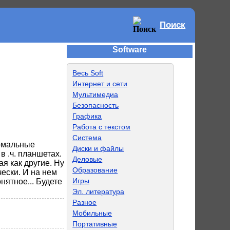
Поиск
Software
Весь Soft
Интернет и сети
Мультимедиа
Безопасность
Графика
Работа с текстом
Система
ормальные
Диски и файлы
в .ч. планшетах.
Деловые
я как другие. Ну
Образование
чески. И на нем
Игры
нятное... Будете
Эл. литература
Разное
Мобильные
Портативные