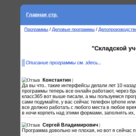
Главная стр.
Программы
/
Деловые программы
/
Делопроизводств
"Складской уч
Описание программы см. здесь...
Константин
|
Да вы что.. такие интерфейсы делали лет 10 назад
программы теперь все онлайн работают, через бр
класс365 вот выше писали, а мы пользуемся прогр
сами подумайте, у вас сейчас телефон iphone или 
все должно работать с любого места в любое время
в ночи корпеть над этими формами, заполнять их, 
Сергей Владимирович
|
Программа довольно не плохая, но вот я сейчас 