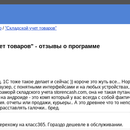
о
/
"Складской учет товаров"
ет товаров" - отзывы о программе
. 1С тоже такое делает и сейчас )) короче это жуть все... Н
аузер, с понятными интерфейсами и на любых устройствах, 
аморй складского учета storencash.com, она не такая путана
на андроиде - это комп который у вас всегда с собой факти
. отчеты или продажи, курьеры.. А это древнее что то непо
расставлять галочки.. бред.
перехожу на класс365. Гораздо дешевле в обслуживании.