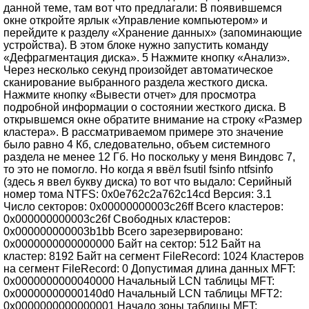
данной теме, там вот что предлагали: В появившемся
окне откройте ярлык «Управление компьютером» и
перейдите к разделу «Хранение данных» (запоминающие
устройства). В этом блоке нужно запустить команду
«Дефрагментация диска». 5 Нажмите кнопку «Анализ».
Через несколько секунд произойдет автоматическое
сканирование выбранного раздела жесткого диска.
Нажмите кнопку «Вывести отчет» для просмотра
подробной информации о состоянии жесткого диска. В
открывшемся окне обратите внимание на строку «Размер
кластера». В рассматриваемом примере это значение
было равно 4 Кб, следовательно, объем системного
раздела не менее 12 Гб. Но поскольку у меня Виндовс 7,
то это не помогло. Но когда я ввёл fsutil fsinfo ntfsinfo
(здесь я ввел букву диска) то вот что выдало: Серийный
номер тома NTFS: 0x0e762c2a762c14cd Версия: 3.1
Число секторов: 0x00000000003c26ff Всего кластеров:
0x000000000003c26f Свободных кластеров:
0x000000000003b1bb Всего зарезервировано:
0x0000000000000000 Байт на сектор: 512 Байт на
кластер: 8192 Байт на сегмент FileRecord: 1024 Кластеров
на сегмент FileRecord: 0 Допустимая длина данных MFT:
0x0000000000040000 Начальный LCN таблицы MFT:
0x00000000000140d0 Начальный LCN таблицы MFT2:
0x0000000000000001 Начало зоны таблицы MFT: