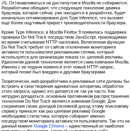
JS. Останавливаться на достигнутом в Mozilla не собираются.
Разработчики обещают, что следующее поколение движка
браузера, которое сейчас уже находится в разработке, будет
изначально оптимизировано для Type Inference, что вызовет
еще более ощутимый прирост производительности браузера.
Кроме Type Inference, в Mozilla Firefox 9 появилась поддержка
проверки Do Not Track посредством JavaScript, производимая
во время считывания HTTP-заголовка. Включенная функция
Do Not Track требует от сайтов отключения мониторинга
активности пользователя рекламными сетями, который
используется для организации показа т.н. целевой рекламы.
Идеологом данной технологии является сама компания Mozilla.
Именно с ее подачи появился этот новый HTTP-запрос,
который позже был внедрен и другими браузерами.
Теоретически, web-разработчики и рекламные сети должны бы
встроить в свои творения адекватные алгоритмы обработки
этого запроса, однако это делается не так уж часто. Как
нетрудно догадаться, основным противником распространения
технологии Do Not Track является компания Google. Для
сохранения своих доходов (основной доход этому поисковому
сервису приносит как раз целевая реклама) Google
необходима статистика, которую собирают именно
посредством мониторинга активности пользователя. Так что на
данный момент
Google Chrome
– единственный из наиболее
популярных браузеров, который не включает в себя