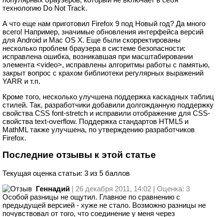
технологию Do Not Track.
А что еще нам приготовил Firefox 9 под Новый год? Да много
всего! Например, значимые обновления интерфейса версий
для Android и Mac OS X. Еще были скорректированы
несколько проблем браузера в системе безопасности:
исправлена ошибка, возникавшая при масштабировании
элемента <video>, исправлены алгоритмы работы с памятью,
закрыт вопрос с крахом библиотеки регулярных выражений
YARR и т.п.
Кроме того, несколько улучшена поддержка каскадных таблиц
стилей. Так, разработчики добавили долгожданную поддержку
свойства CSS font-stretch и исправили отображение для CSS-
свойства text-overflow. Поддержка стандартов HTML5 и
MathML также улучшена, по утверждению разработчиков
Firefox.
Последние отзывы к этой статье
Текущая оценка статьи: 3 из 5 баллов
Геннадий
| 26 декабря 2011, 14:02 | Оценка: 3
Особой разницы не ощутил. Главное по сравнению с
предыдущей версией - хуже не стало. Возможно разницы не
почувствовал от того, что соединение у меня через