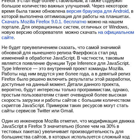
Firefox 9 стал еще более стабильным, а также содержит
большое количество важных улучшений. Через некоторое
время была также обновлена
версия браузера для Android
, в
которой выполнена оптимизация для работы на планшетах.
Скачать Mozilla Firefox 9.0.1. бесплатно
можно на нашем
портале. Для операционных систем, отличных от Windows,
новую версию обозревателя можно скачать
на официальном
сайте
.
Не будет преувеличением сказать, что самой значимой
обновкой для нынешнего релиза Фаерфокса стал ряд
изменений в обработке JavaScript. В частности, таковым
является появление функции Type Inference для JavaScript.
Type Inference — это внутренний проект команды Mozilla.
Работы над ним ведутся уже более года, а в девятый релиз
Firefox было решено включить результаты этой разработки,
доступные на данный момент. Детали данного проекта,
вероятно, будут интересны только программистам, однако,
простым пользователям станет очевидной более высокая
скорость загрузки и работы сайтов с большим количеством
скриптов JavaScript. Примером таких ресурсов могут стать
сайты сервисов Twitter или Gmail.
Один из инженеров Mozilla отметил, что модификация движка
JavaScript в Firefox 9 значительно (более чем на 30% в
тестовых пакетах) увеличивает производительность для
большинства сайтов, в которых используется сложный код