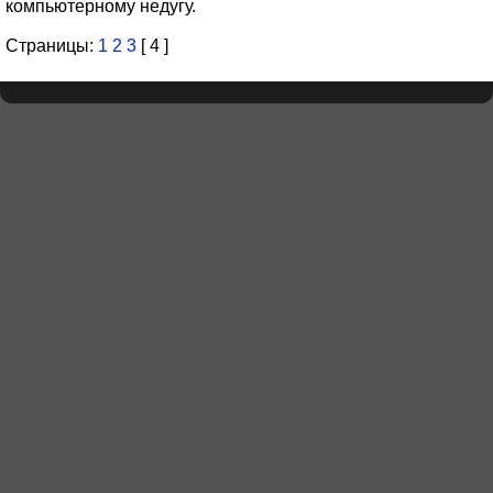
компьютерному недугу.
Страницы:
1
2
3
[ 4 ]