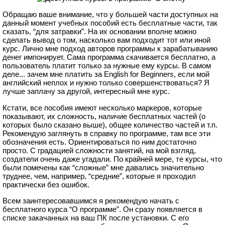
Обращаю ваше внимание, что у большей части доступных на
данный момент учебных пособий есть бесплатные части, так
сказать, “для затравки”. На их основании вполне можно
сделать вывод о том, насколько вам подходит тот или иной
курс. Лично мне подход авторов программы к зарабатыванию
денег импонирует. Сама программа скачивается бесплатно, а
пользователь платит только за нужные ему курсы. В самом
деле... зачем мне платить за English for Beginners, если мой
английский неплох и нужно только совершенствоваться? Я
лучше заплачу за другой, интересный мне курс.
Кстати, все пособия имеют несколько маркеров, которые
показывают, их сложность, наличие бесплатных частей (о
которых было сказано выше), общее количество частей и т.п.
Рекомендую заглянуть в справку по программе, там все эти
обозначения есть. Ориентироваться по ним достаточно
просто. С градацией сложности занятий, на мой взгляд,
создатели очень даже угадали. По крайней мере, те курсы, что
были помечены как “сложные” мне давались значительно
труднее, чем, например, “средние”, которые я проходил
практически без ошибок.
Всем заинтересовавшимся я рекомендую начать с
бесплатного курса “О программе”. Он сразу появляется в
списке закачанных на ваш ПК после установки. С его