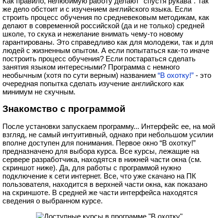
Как правило, нелюбимую работу делают “спустя рукава”. Так
же дело обстоит и с изучением английского языка. Если
строить процесс обучения по средневековым методикам, как
делают в современной российской (да и не только) средней
школе, то скука и нежелание внимать чему-то новому
гарантированы. Это справедливо как для молодежи, так и для
людей с жизненным опытом. А если попытаться как-то иначе
построить процесс обучения? Если постараться сделать
занятия языком интересными? Программа с немного
необычным (хотя по сути верным) названием
“В охотку!”
- это
очередная попытка сделать изучение английского как
минимум не скучным.
Знакомство с программой
После установки запускаем программу... Интерфейс ее, на мой
взгляд, не самый интуитивный, однако при небольшом усилии
вполне доступен для понимания. Первое окно “В охотку!”
предназначено для выбора курса. Все курсы, лежащие на
сервере разработчика, находятся в нижней части окна (см.
скриншот ниже). Да, для работы с программой нужно
подключение к сети интернет. Все, что уже скачано на ПК
пользователя, находится в верхней части окна, как показано
на скриншоте. В средней же части интерфейса находятся
сведения о выбранном курсе.