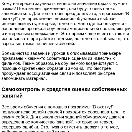
Кому интересно заучивать ничего не значащие фразы чужого
языка? Пока им нет применения, они будут очень плохо
запоминаться. Для того чтобы преодолеть это, в программе “В
охотку!” для привлечения внимания обучаемого выбран
интересный путь, который, отчего-то мало где используется -
наполнение процесса обучения эмоциональной составляющей
и интересным содержанием. Этот прием чаще всего пытаются
использовать при работе с детьми, но отчего-то забывают, что
взрослые также не лишены эмоций.
Большинство заданий и уроков в описываемом тренажере
привязаны к каким-то событиям и сценам из известных
фильмов. Таким образом, на обучаемого воздействуют с
помощью зрительных образов и эмоций, что быстрее
пробуждает ассоциативные связи и позволяет быстрее
запоминать материал.
Самоконтроль и средства оценки собственных
занятий
Все время обучения с помощью программы “В охотку!”
пользователю волей-неволей приходится соревноваться... с
самим собой. Для выполнения заданий обучаемому даются
определенное количество “жизней”, которые он теряет,
совершая ошибки. Это, нужно отметить, держит в тонусе,
добиваясь максимальной отдачи.