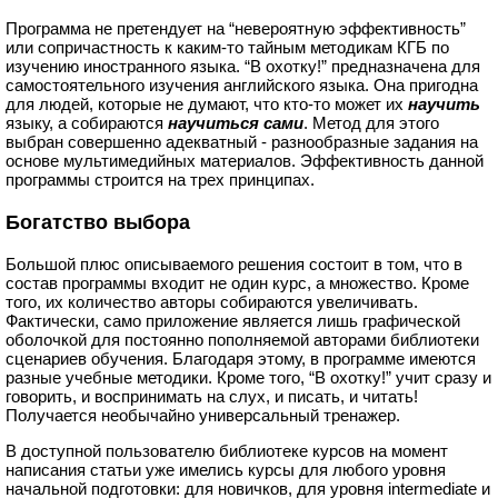
Программа не претендует на “невероятную эффективность”
или сопричастность к каким-то тайным методикам КГБ по
изучению иностранного языка. “В охотку!” предназначена для
самостоятельного изучения английского языка. Она пригодна
для людей, которые не думают, что кто-то может их
научить
языку, а собираются
научиться сами
. Метод для этого
выбран совершенно адекватный - разнообразные задания на
основе мультимедийных материалов. Эффективность данной
программы строится на трех принципах.
Богатство выбора
Большой плюс описываемого решения состоит в том, что в
состав программы входит не один курс, а множество. Кроме
того, их количество авторы собираются увеличивать.
Фактически, само приложение является лишь графической
оболочкой для постоянно пополняемой авторами библиотеки
сценариев обучения. Благодаря этому, в программе имеются
разные учебные методики. Кроме того, “В охотку!” учит сразу и
говорить, и воспринимать на слух, и писать, и читать!
Получается необычайно универсальный тренажер.
В доступной пользователю библиотеке курсов на момент
написания статьи уже имелись курсы для любого уровня
начальной подготовки: для новичков, для уровня intermediate и