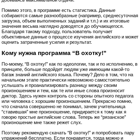
Помимо этого, в программе есть статистика. Данные
собираются самые разнообразные (например, среднесуточная
загрузка, объем выполненных заданий и т.п.) и их итоговые
значения весьма наглядно доводятся до обучающегося.
Благодаря такому подходу, пользователь получает
объективные данные о процессе изучения английского и может
оценить затраченные усилия и результат.
Кому нужна программа “В охотку!”
По-моему, “В охотку!” как по идеологии, так и по исполнению, в
принципе, больше подойдет людям уже имеющим какой-то
багаж знаний английского языка. Почему? Дело в том, что на
начальном этапе практически невозможно самостоятельно
услышать и проанализировать разницу между своим
произношением и тем, как те или иные слова произносит
диктор. Здесь нужен контроль со стороны опытного педагога
или человека с хорошим произношением. Прекрасно помню,
что сначала совершенно не понимал, зачем учительница
“ставившая” мне произношение, придирается к тому как я
говорю простые английские слова. Теперь же “рязанское”
произношение мне также режет слух.
Поэтому рекомендую скачать “В охотку!” и попробовать пару
упражнений бесплатно. Если понравится, тогда можно и