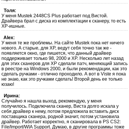
Толя:
У меня Mustek 2448CS Plus работает под Вистой.
Драйвера брал с диска из комплектации к сканеру, то есть
ХР-ишные.
Alex:
У меня те же проблемы. На сайте Mustek пока нет ничего
нового. А старые, для XP, ведут себя точно так же -
появляется окно, где пишется, что данный драйвер
поддерживает только 98, 2000 и XP. Несколько лет назад
для этих сканеров для XP сделали патч, меняющий запись
в реестре на Windows 2000, и были рекомендации, как это
сделать ручками - отлично проходило. А вот в Viste я пока
не знаю, как это ручками сделать! Второй день ее только
юзаю!
Ирина:
Случайно я нашла выход, рекомендую, у меня
получилось. Подключила сканер, Виста долго искала у
себя драйвер к нему, потом предложила вставить диск
поставщика сканера, родной значит, потом установила
драйвер. Работает корректно, я сканировала в PS CS2:
File/Import/WIA Support. Думаю, в другие программы тоже