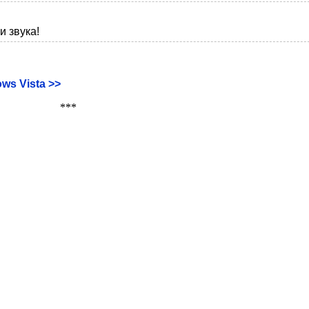
и звука!
s Vista >>
***