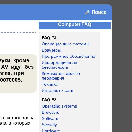
Поиск
Computer FAQ
FAQ #3
Операционные системы
Браузеры
Программное обеспечение
вуки, кроме
Информационная
AVI идут без
безопасность
огла. При
Компьютер, железо,
периферия
80070005,
Техника
Интернет и сети
FAQ #2
Operating systems
Browsers
сто установлена
Software
ала, в которых
Security
Hardware