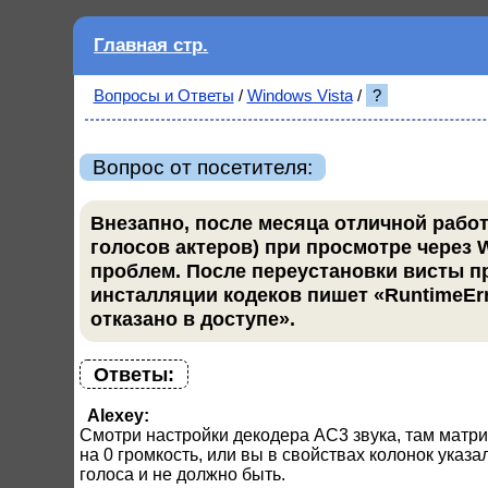
Главная стр.
Вопросы и Ответы
/
Windows Vista
/
?
Вопрос от посетителя:
Внезапно, после месяца отличной работы
голосов актеров) при просмотре через 
проблем. После переустановки висты пр
инсталляции кодеков пишет «RuntimeError 
отказано в доступе».
Ответы:
Alexey:
Смотри настройки декодера AC3 звука, там матри
на 0 громкость, или вы в свойствах колонок указа
голоса и не должно быть.