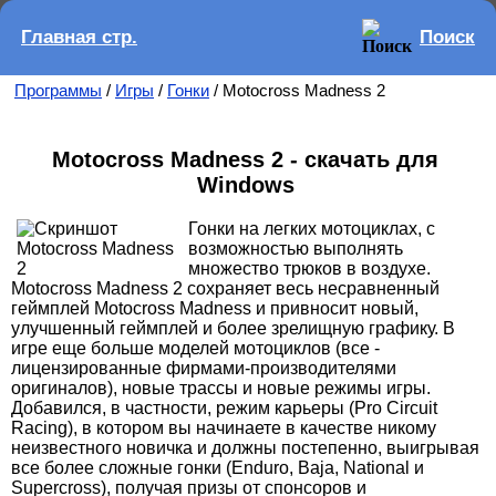
Главная стр.
Поиск
Программы
/
Игры
/
Гонки
/ Motocross Madness 2
Motocross Madness 2 - скачать для
Windows
Гонки на легких мотоциклах, с
возможностью выполнять
множество трюков в воздухе.
Motocross Madness 2 сохраняет весь несравненный
геймплей Motocross Madness и привносит новый,
улучшенный геймплей и более зрелищную графику. В
игре еще больше моделей мотоциклов (все -
лицензированные фирмами-производителями
оригиналов), новые трассы и новые режимы игры.
Добавился, в частности, режим карьеры (Pro Circuit
Racing), в котором вы начинаете в качестве никому
неизвестного новичка и должны постепенно, выигрывая
все более сложные гонки (Enduro, Baja, National и
Supercross), получая призы от спонсоров и