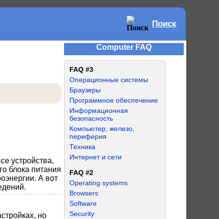
Поиск
Computer FAQ
FAQ #3
Операционные системы
Браузеры
Программное обеспечение
Информационная
безопасность
Компьютер, железо,
периферия
Техника
Интернет и сети
се устройства,
го блока питания
FAQ #2
оэнергии. А вот
Operating systems
едений.
Browsers
Software
Security
стройках, но