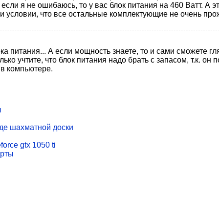
сли я не ошибаюсь, то у вас блок питания на 460 Ватт. А эт
ри условии, что все остальные комплектующие не очень пр
 питания... А если мощность знаете, то и сами сможете гл
ько учтите, что блок питания надо брать с запасом, т.к. он 
 в компьютере.
ы
иде шахматной доски
rce gtx 1050 ti
арты