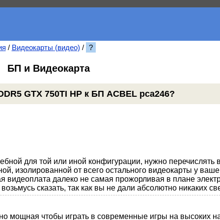
ия
/
Видеокарты (видео)
/
?
БП и Видеокарта
DDR5 GTX 750TI HP к БП ACBEL pca246?
ебной для той или иной конфигурации, нужно перечислять в
ной, изолированной от всего остального видеокарты у ваше
я видеоплата далеко не самая прожорливая в плане электр
возьмусь сказать, так как вы не дали абсолютно никаких св
но мощная чтобы играть в современные игры на высоких на