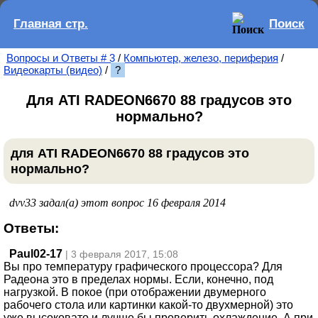
Главная стр.
Поиск
Вопросы и Ответы # 3
/
Компьютер, железо, периферия
/
Видеокарты (видео)
/
?
Для ATI RADEON6670 88 градусов это
нормально?
для ATI RADEON6670 88 градусов это
нормально?
dvv33 задал(а) этот вопрос 16 февраля 2014
Ответы:
Paul02-17
| 3 февраля 2017, 15:08
Вы про температуру графического процессора? Для
Радеона это в пределах нормы. Если, конечно, под
нагрузкой. В покое (при отображении двумерного
рабочего стола или картинки какой-то двухмерной) это
уже высоковато и лучше бы проверить охлаждение. А при