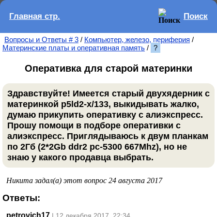
Главная стр.
Поиск
Вопросы и Ответы # 3
/
Компьютер, железо, периферия
/
Материнские платы и оперативная память
/
?
Оперативка для старой материнки
Здравствуйте! Имеется старый двухядерник с
материнкой p5ld2-x/133, выкидывать жалко,
думаю прикупить оперативку с алиэкспресс.
Прошу помощи в подборе оперативки с
алиэкспресс. Приглядываюсь к двум планкам
по 2Гб (2*2Gb ddr2 pc-5300 667Mhz), но не
знаю у какого продавца выбрать.
Никита задал(а) этот вопрос 24 августа 2017
Ответы:
petrovich17
| 12 декабря 2017, 22:34