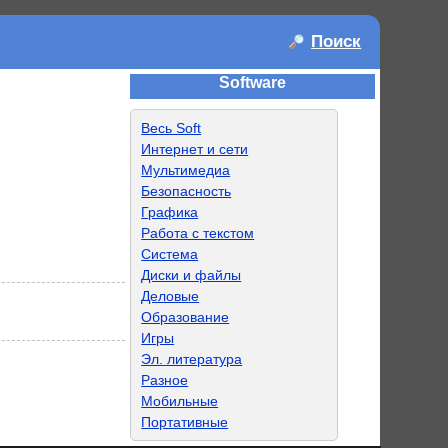
Поиск
Software
Весь Soft
Интернет и сети
Мультимедиа
Безопасность
Графика
Работа с текстом
Система
Диски и файлы
Деловые
Образование
Игры
Эл. литература
Разное
Мобильные
Портативные