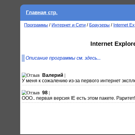
Главная стр.
Программы
/
Интернет и Сети
/
Браузеры
/
Internet Ex
Internet Explo
Описание программы см. здесь...
Валерий
|
У меня к сожалению из-за первого интернет экспл
98
|
ООО.. первая версия IE есть этом пакете. Раритет!!!!