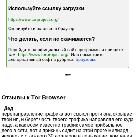
Используйте ссылку загрузки
https://www.torproject.org/
Скопируйте и вставьте в браузер
Что делать, если не скачивается?
Перейдите на официальный сайт программы и поищите
там:
https://www.torproject.org/
. Или посмотрите
альтернативный софт в рубрике:
Браузеры
.
***
Отзывы к Tor Browser
Дед
|
перенаправление трафика вот смысл проги она скрывает
твой ип, и берет часть твоего трафика направляя его куда
надо, а как всем известно трафик самое прибыльное
дело в сети, вот и прикинь сидит на этой проге милиард
человек и с каждого 30 долларов в день капает компании,