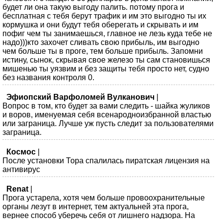
будет ли она такую выгоду палить. потому прога и
бесплатная с тебя берут трафик и им это выгодно ты их
кормушка и они будут тебя оберегать и скрывать и им
пофиг чем ты занимаешься, главное не лезь куда тебе не
надо)))кто захочет сливать свою прибыль, им выгодно
чем больше ты в проге, тем больше прибыль. Запомни
истину, сынок, скрывая свое железо ты сам становишься
мишенью ты уязвим и без защиты тебя просто нет, судно
без названия контроля 0.
Эфиопский Варфоломей Вулканович
|
Вопрос в том, кто будет за вами следить - шайка жуликов
и воров, именуемая себя всенародноизбранной властью
или заграница. Лучше уж пусть следит за пользователями
заграница.
Космос
|
После установки Тора спалилась пиратская лицензия на
антивирус
Renat
|
Прога устарела, хотя чем больше провоохранительные
органы лезут в интернет, тем актуальней эта прога,
вернее способ уберечь себя от лишнего надзора. На