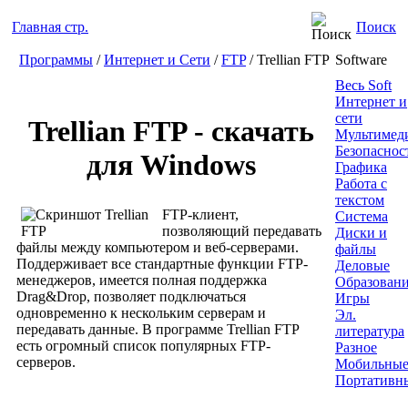
Главная стр.
Поиск
Программы
/
Интернет и Сети
/
FTP
/ Trellian FTP
Software
Весь Soft
Интернет и
сети
Trellian FTP - скачать
Мультимед
Безопаснос
для Windows
Графика
Работа с
текстом
FTP-клиент,
Система
позволяющий передавать
Диски и
файлы между компьютером и веб-серверами.
файлы
Поддерживает все стандартные функции FTP-
Деловые
менеджеров, имеется полная поддержка
Образован
Drag&Drop, позволяет подключаться
Игры
одновременно к нескольким серверам и
Эл.
передавать данные. В программе Trellian FTP
литература
есть огромный список популярных FTP-
Разное
серверов.
Мобильны
Портативн