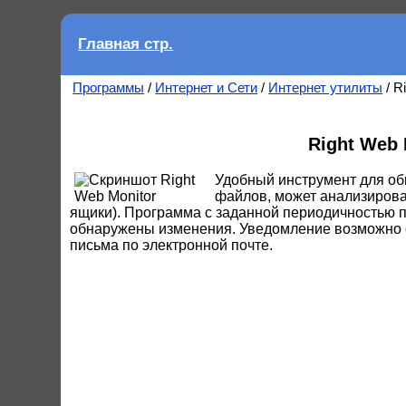
Главная стр.
Программы
/
Интернет и Сети
/
Интернет утилиты
/ R
Right Web 
Удобный инструмент для об
файлов, может анализирова
ящики). Программа с заданной периодичностью п
обнаружены изменения. Уведомление возможно 
письма по электронной почте.