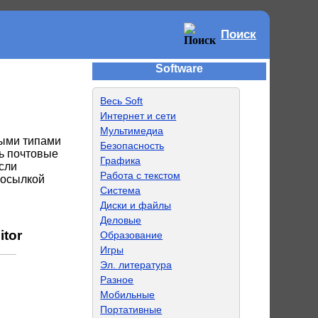
Поиск
Software
Весь Soft
Интернет и сети
Мультимедиа
быми типами
Безопасность
ь почтовые
Графика
сли
Работа с текстом
посылкой
Система
Диски и файлы
Деловые
itor
Образование
Игры
Эл. литература
Разное
Мобильные
Портативные