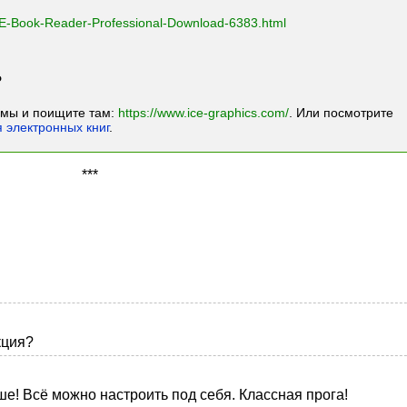
CE-Book-Reader-Professional-Download-6383.html
?
ммы и поищите там:
https://www.ice-graphics.com/
. Или посмотрите
 электронных книг
.
***
кция?
ше! Всё можно настроить под себя. Классная прога!