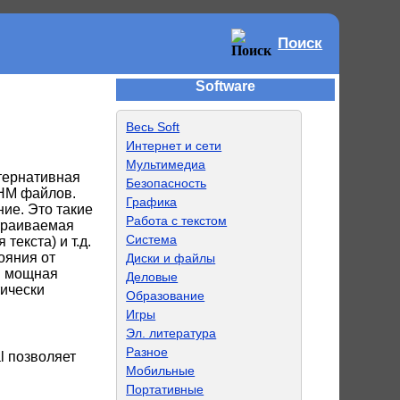
Поиск
Software
Весь Soft
Интернет и сети
Мультимедиа
ьтернативная
Безопасность
CHM файлов.
Графика
ие. Это такие
Работа с текстом
страиваемая
Система
текста) и т.д.
тояния от
Диски и файлы
 и мощная
Деловые
тически
Образование
Игры
Эл. литература
Разное
l позволяет
Мобильные
Портативные