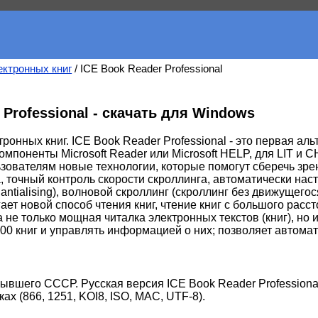
ектронных книг
/ ICE Book Reader Professional
 Professional - скачать для Windows
ронных книг. ICE Book Reader Professional - это первая ал
омпоненты Microsoft Reader или Microsoft HELP, для LIT и 
зователям новые технологии, которые помогут сберечь зрен
та, точный контроль скорости скроллинга, автоматически на
 antialising), волновой скроллинг (скроллинг без движущегося 
гает новой способ чтения книг, чтение книг с большого расс
 не только мощная читалка электронных текстов (книг), но
00 книг и управлять информацией о них; позволяет автома
ывшего СССР. Русская версия ICE Book Reader Professiona
х (866, 1251, KOI8, ISO, MAC, UTF-8).