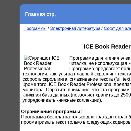
Главная стр.
Программы
/
Электронная литература
/
Софт для эл
ICE Book Reader
Программа для чтения элект
читалка, не использующая к
Программа предлагает поль
технологии, как: ультра плавный скроллинг текс
скорость скроллинга, сглаживание текста (full text
Кроме того, ICE Book Reader Professional предла
монитора. Обратите внимание, что эта программа
книжная база данных (позволяет хранить до 2500
упорядочивать книжные коллекции).
Ограничения программы:
Программа бесплатна только для граждан стран б
просматривать текст только в следующих кодировка