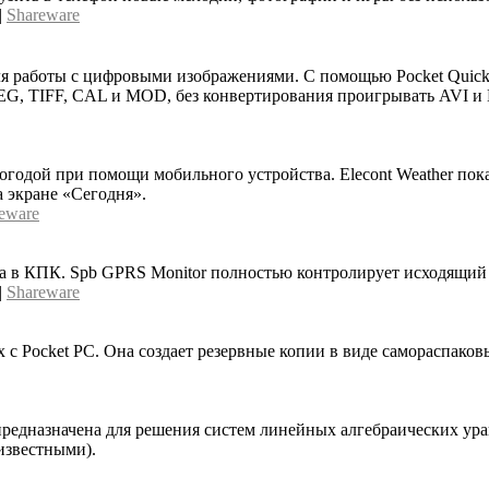
|
Shareware
 работы с цифровыми изображениями. С помощью Pocket QuickV
PEG, TIFF, CAL и MOD, без конвертирования проигрывать AVI 
погодой при помощи мобильного устройства. Elecont Weather по
 экране «Сегодня».
eware
ка в КПК. Spb GPRS Monitor полностью контролирует исходящий
|
Shareware
 с Pocket PC. Она создает резервные копии в виде самораспак
 предназначена для решения систем линейных алгебраических у
еизвестными).