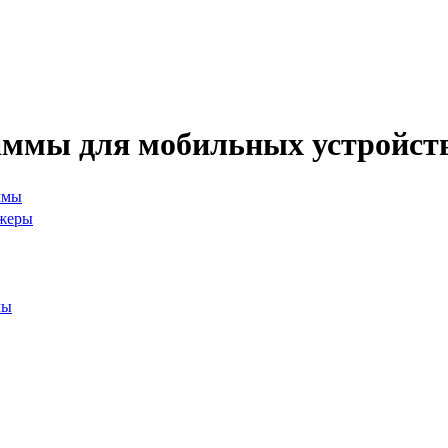
ммы для мобильных устройст
ммы
жеры
мы