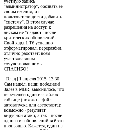
учётную запись
"администратор", обозвать её
своим именем, и в
пользователи диска добавить
"систему". В этом случае
разрешения на доступ к
дискам не "падают" после
критических обновлений.
Свой хард 1 Тб успешно
отформатировал, переразбил,
отлично работает; всем
участвовавшим
сочувствовавшим -
СПАСИБО!
Влад
| 1 апреля 2015, 13:30
Сам нашёл, наши победили!
Залез в MBR, выяснилось, что
перемещён один из файлов
таблице (похож на файл
автозапуска или автостарта);
возможно - результат
вирусной атаки; а так - после
одного из обновлений всё это
произошло. Кажется, один из