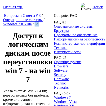
Главная стр.
Поиск
Вопросы и Ответы # 3
/
Computer FAQ
Операционные системы
/
FAQ #3
Windows 7 и Vista
/
?
Операционные системы
Браузеры
Доступ к
Программное обеспечение
Информационная безопасность
логическим
Компьютер, железо, периферия
Техника
дискам после
Интернет и сети
FAQ #2
переустановки
Operating systems
Browsers
win 7 - на win
Software
Security
7
Hardware
Technic
Networks
Упала система Win 7 64 bit;
FAQ (old)
переустановил без проблем,
Windows 7
кроме системного
Windows Vista
отформатировал логический
Windows XP