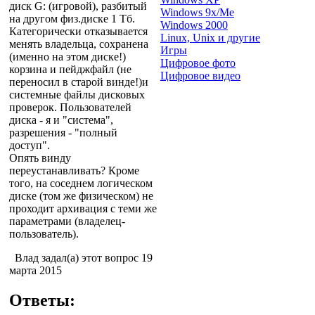
диск G: (игровой), разбитый
Windows 9x/Me
на другом физ.диске 1 Тб.
Windows 2000
Категорически отказывается
Linux, Unix и другие
менять владельца, сохранена
Игры
(именно на этом диске!)
Цифровое фото
корзина и пейджфайл (не
Цифровое видео
переносил в старой винде!)и
системные файлы дисковых
проверок. Пользователей
диска - я и "система",
разрешения - "полный
доступ".
Опять винду
переустанавливать? Кроме
того, на соседнем логическом
диске (том же физическом) не
проходит архивация с теми же
параметрами (владелец-
пользователь).
Влад задал(а) этот вопрос 19
марта 2015
Ответы: