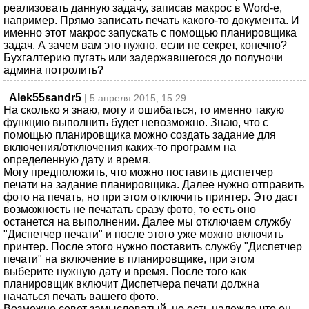
реализовать данную задачу, записав макрос в Word-е,
например. Прямо записать печать какого-то документа. И
именно этот макрос запускать с помощью планировщика
задач. А зачем вам это нужно, если не секрет, конечно?
Бухгалтерию пугать или задержавшегося до полуночи
админа потролить?
Alek55sandr5
| 5 апреля 2015, 15:29
На сколько я знаю, могу и ошибаться, то именно такую
функцию выполнить будет невозможно. Знаю, что с
помощью планировщика можно создать задание для
включения/отключения каких-то программ на
определенную дату и время.
Могу предположить, что можно поставить диспетчер
печати на задание планировщика. Далее нужно отправить
фото на печать, но при этом отключить принтер. Это даст
возможность не печатать сразу фото, то есть оно
останется на выполнении. Далее мы отключаем службу
"Диспетчер печати" и после этого уже можно включить
принтер. После этого нужно поставить службу "Диспетчер
печати" на включение в планировщике, при этом
выберите нужную дату и время. После того как
планировщик включит Диспетчера печати должна
начаться печать вашего фото.
Возможно совет замысловатый, но есть надежда что он