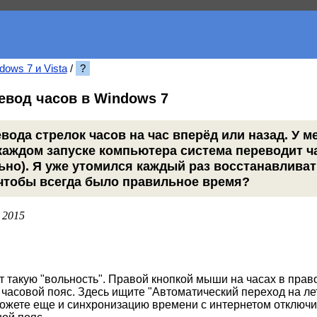
dows 7 и Vista
/
?
евод часов в Windows 7
евода стрелок часов на час вперёд или назад. У м
каждом запуске компьютера система переводит ч
ьно). Я уже утомился каждый раз восстанавливат
 чтобы всегда было правильное время?
 2015
ет такую "вольность". Правой кнопкой мыши на часах в прав
часовой пояс. Здесь ищите "Автоматический переход на ле
Можете еще и синхронизацию времени с интернетом отключит