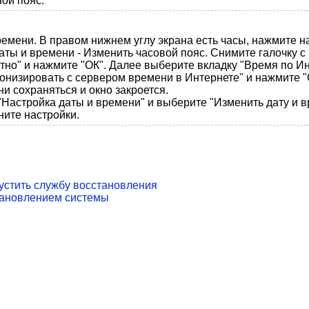
ой пояс.
емени. В правом нижнем углу экрана есть часы, нажмите н
аты и времени - Изменить часовой пояс. Снимите галочку с
тно" и нажмите "ОК". Далее выберите вкладку "Время по Ин
онизировать с сервером времени в Интернете" и нажмите "
ни сохраняться и окно закроется.
Настройка даты и времени" и выберите "Изменить дату и в
ните настройки.
устить службу восстановления
тановлением системы