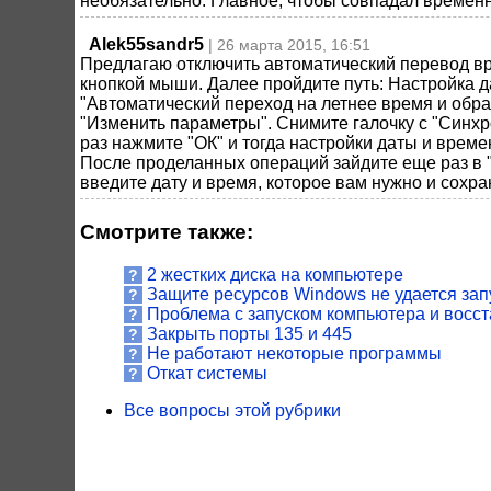
необязательно. Главное, чтобы совпадал временн
Alek55sandr5
| 26 марта 2015, 16:51
Предлагаю отключить автоматический перевод вр
кнопкой мыши. Далее пройдите путь: Настройка д
"Автоматический переход на летнее время и обра
"Изменить параметры". Снимите галочку с "Синхр
раз нажмите "ОК" и тогда настройки даты и време
После проделанных операций зайдите еще раз в "
введите дату и время, которое вам нужно и сохра
Смотрите также:
2 жестких диска на компьютере
?
Защите ресурсов Windows не удается зап
?
Проблема с запуском компьютера и восс
?
Закрыть порты 135 и 445
?
Не работают некоторые программы
?
Откат системы
?
Все вопросы этой рубрики