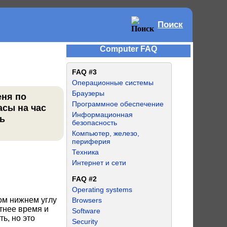
Поиск
Computer FAQ
FAQ #3
Операционные системы
Браузеры
еня по
Программное обеспечение
асы на час
Информационная
ь
безопасность
Компьютер, железо,
периферия
Техника
Интернет и сети
FAQ #2
Operating systems
ом нижнем углу
Browsers
тнее время и
Software
ь, но это
Security