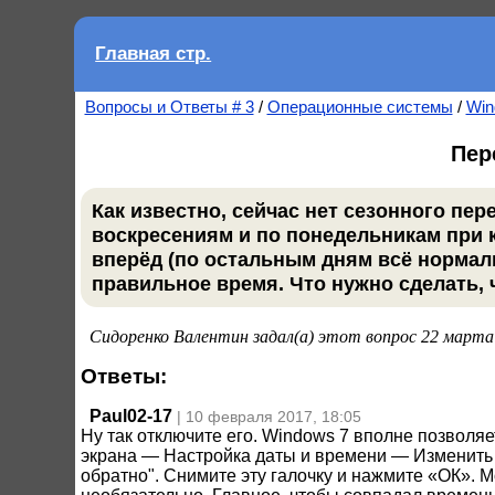
Главная стр.
Вопросы и Ответы # 3
/
Операционные системы
/
Win
Пер
Как известно, сейчас нет сезонного пер
воскресениям и по понедельникам при 
вперёд (по остальным дням всё нормал
правильное время. Что нужно сделать,
Сидоренко Валентин задал(а) этот вопрос 22 марта
Ответы:
Paul02-17
| 10 февраля 2017, 18:05
Ну так отключите его. Windows 7 вполне позволя
экрана — Настройка даты и времени — Изменить 
обратно". Снимите эту галочку и нажмите «ОК». 