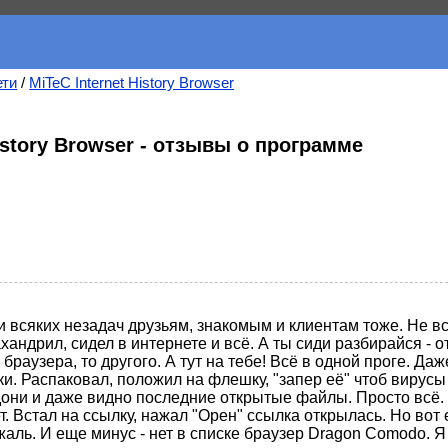
ети
/
MiTeC Internet History Browser
History Browser - отзывы о программе
и всяких незадач друзьям, знакомым и клиентам тоже. Не в
хандрил, сидел в интернете и всё. А ты сиди разбирайся - о
браузера, то другого. А тут на тебе! Всё в одной проге. Даж
и. Распаковал, положил на флешку, "запер её" чтоб вирусы 
дони и даже видно последние открытые файлы. Просто всё. 
. Встал на ссылку, нажал "Орен" ссылка открылась. Но вот 
жаль. И еще минус - нет в списке браузер Dragon Comodo. Я