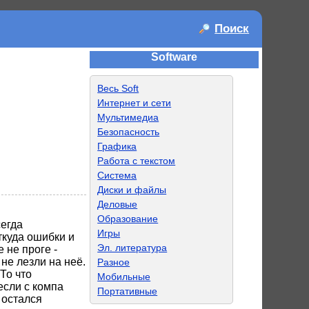
Поиск
Software
Весь Soft
Интернет и сети
Мультимедиа
Безопасность
Графика
Работа с текстом
Система
Диски и файлы
Деловые
Образование
сегда
Игры
ткуда ошибки и
Эл. литература
е не проге -
не лезли на неё.
Разное
То что
Мобильные
если с компа
Портативные
 остался