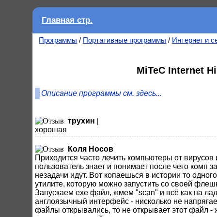
Главная стр.
Программы
/
Портативные программы
/
Интернет и с
MiTeC Internet 
Описание программы см. здесь...
трухин
|
хорошая
Коля Носов
|
Приходится часто лечить компьютеры от вирусов 
пользователь знает и понимает после чего комп за
незадачи идут. Вот копаешься в истории то одного 
утилите, которую можно запустить со своей флешк
Запускаем ехе файл, жмем "scan" и всё как на ла
англоязычный интерфейс - нисколько не напрягает
файлы открывались, то не открывает этот файл - 