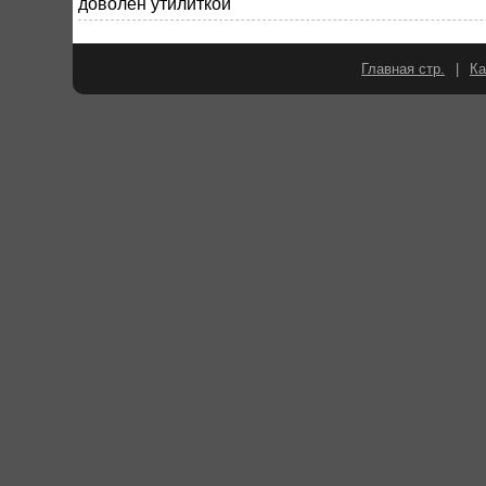
доволен утилиткой
Главная стр.
|
Ка