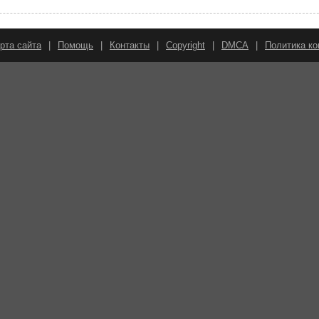
рта сайта
|
Помощь
|
Контакты
|
Copyright
|
DMCA
|
Политика к