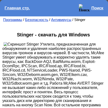
Главная стр.
Поиск
Программы
/
Безопасность
/
Антивирусы
/ Stinger
Stinger - скачать для Windows
Утилита, предназначенная для
обнаружения и удаления наиболее распространённых
вирусов-троянов и вирусов-червей. В частности, McAfee
Stinger умеет обнаруживать и корректно удалять такие
вирусы, как: BackDoor-AQJ, Bat/Mumu.worm, Exploit-
DcomRpc, IPCScan, IRC/Flood.ap, IRC/Flood.bi,
IRC/Flood.cd, NTServiceLoader, PWS-Narod, PWS-
Sincom, W32/Deborm.worm.gen, W32/Elkern.cav,
W32/Nachi.worm, W32/Nimda, W32/Pate,
W32/Sdbot.worm.gen и т.д. Работа McAfee AVERT Stinger
не вызывает каких-либо осложнений у пользователя,
интерфейс прост и понятен. Весь процесс
пользовательских настроек сводится к тому, чтобы
указать диск или директорию для сканирования и
нажать на кнопку Scan Now. Всё остальное программа