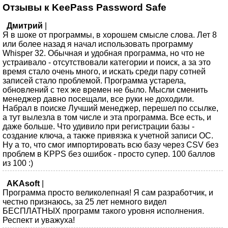
Отзывы к KeePass Password Safe
Дмитрий
|
Я в шоке от программы, в хорошем смысле слова. Лет 8
или более назад я начал использовать программу
Whisper 32. Обычная и удобная программа, но что не
устраивало - отсутствовали категории и поиск, а за это
время стало очень много, и искать среди пару сотней
записей стало проблемой. Программа устарела,
обновлений с тех же времен не было. Мысли сменить
менеджер давно посещали, все руки не доходили.
Набрал в поиске Лучший менеджер, перешел по ссылке,
а тут вылезла в том числе и эта программа. Все есть, и
даже больше. Что удивило при регистрации базы -
создание ключа, а также привязка к учетной записи ОС.
Ну а то, что смог импортировать всю базу через CSV без
проблем в KPPS без ошибок - просто супер. 100 баллов
из 100 :)
AKAsoft
|
Программа просто великолепная! Я сам разработчик, и
честно признаюсь, за 25 лет немного видел
БЕСПЛАТНЫХ программ такого уровня исполнения.
Респект и уважуха!