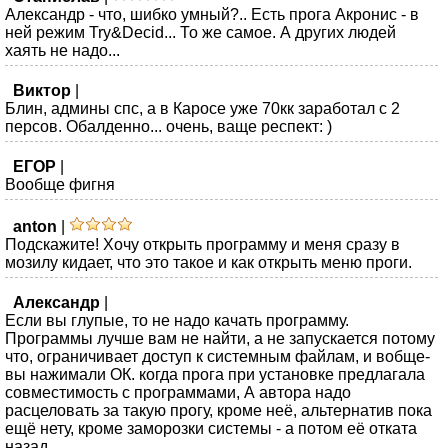
Александр - что, шибко умный?.. Есть прога Акронис - в
ней режим Try&Decid... То же самое. А других людей
хаять не надо...
Виктор
|
Блин, админы спс, а в Каросе уже 70кк заработал с 2
персов. Обалденно... очень, ваще респект: )
ЕГОР
|
Вообще фигня
anton
|
Подскажите! Хочу открыть программу и меня сразу в
мозилу кидает, что это такое и как открыть меню проги.
Александр
|
Если вы глупые, то не надо качать программу.
Программы лучше вам не найти, а не запускается потому
что, ограничивает доступ к системным файлам, и вобще-
вы нажимали ОК. когда прога при установке предлагала
совместимость с программами, А автора надо
расцеловать за такую прогу, кроме неё, альтернатив пока
ещё нету, кроме заморозки системы - а потом её отката
назад...