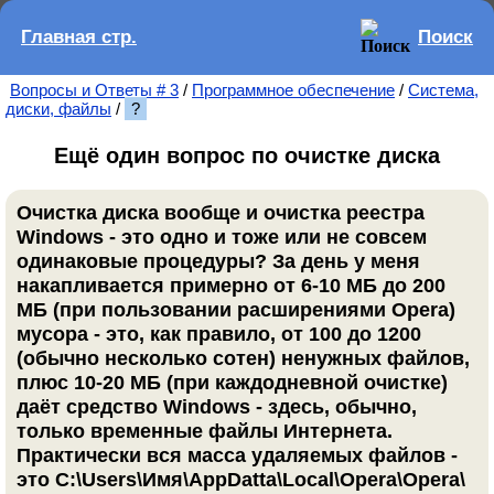
Главная стр.
Поиск
Вопросы и Ответы # 3
/
Программное обеспечение
/
Система,
диски, файлы
/
?
Ещё один вопрос по очистке диска
Очистка диска вообще и очистка реестра
Windows - это одно и тоже или не совсем
одинаковые процедуры? За день у меня
накапливается примерно от 6-10 МБ до 200
МБ (при пользовании расширениями Opera)
мусора - это, как правило, от 100 до 1200
(обычно несколько сотен) ненужных файлов,
плюс 10-20 МБ (при каждодневной очистке)
даёт средство Windows - здесь, обычно,
только временные файлы Интернета.
Практически вся масса удаляемых файлов -
это C:\Users\Имя\AppDatta\Local\Opera\Opera\