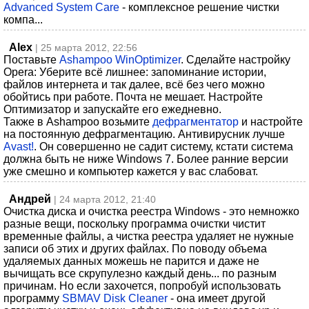
Advanced System Care
- комплексное решение чистки
компа...
Alex
| 25 марта 2012, 22:56
Поставьте
Ashampoo WinOptimizer
. Сделайте настройку
Opera: Уберите всё лишнее: запоминание истории,
файлов интернета и так далее, всё без чего можно
обойтись при работе. Почта не мешает. Настройте
Оптимизатор и запускайте его ежедневно.
Также в Ashampoo возьмите
дефрагментатор
и настройте
на постоянную дефрагментацию. Антивирусник лучше
Avast!
. Он совершенно не садит систему, кстати система
должна быть не ниже Windows 7. Более ранние версии
уже смешно и компьютер кажется у вас слабоват.
Андрей
| 24 марта 2012, 21:40
Очистка диска и очистка реестра Windows - это немножко
разные вещи, поскольку программа очистки чистит
временные файлы, а чистка реестра удаляет не нужные
записи об этих и других файлах. По поводу объема
удаляемых данных можешь не парится и даже не
вычищать все скрупулезно каждый день... по разным
причинам. Но если захочется, попробуй использовать
программу
SBMAV Disk Cleaner
- она имеет другой