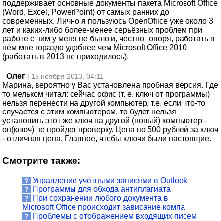
поддерживает основные документы пакета Microsoft Office
(Word, Excel, PowerPoint) от самых ранних до
современных. Лично я пользуюсь OpenOfiice уже около 3
лет и каких-либо более-менее серьёзных проблем при
работе с ним у меня не было и, честно говоря, работать в
нём мне гораздо удобнее чем Microsoft Office 2010
(работать в 2013 не приходилось).
Олег
| 15 ноября 2013, 04:11
Марина, вероятно у Вас установлена пробная версия. Где
то мельком читал: сейчас офис (т. е. ключ от программы)
нельзя перенести на другой компьютер, т.е. если что-то
случается с этим компьютером, то будет нельзя
установить этот же ключ на другой (новый) компьютер -
он(ключ) не пройдет проверку. Цена по 500 рублей за ключ
- отличная цена. Главное, чтобы ключи были настоящие.
Смотрите также:
Управление учётными записями в Outlook
?
Программы для обхода антиплагиата
?
При сохранении любого документа в
?
Microsoft Оffice происходит зависание компа
Проблемы с отображением входящих писем
?