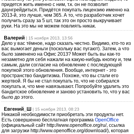
придется жить именно с ним, т.к. он не позволит
даунгрейдиться. Придётся покупать лицензию именно на
2013-й, это лучше, чем 365. А то, что разработчик хочет
получить сразу за 5 шт, так это он просто выкручивает
руки. На это мы не можем повлиять никак.
Валерий
| 15 ноября 2013, 13:56
Дело у вас тёмное, надо сказать честно. Видимо, кто-то из
вас вымогает деньги (поскольку вас пугают). Затем, а что
было заменено на Офис 2013? Может быть вы как-то
незаметно для себя нажали на какую-нибудь кнопку и, тем
самым, дали согласие на обновление с последующей
покупкой этого обновления. Вообще, интернет - это
пространство бандитизма. Похоже, что вы стали его
жертвой. Я бы не стал покупать то, что не собирался
покупать и, что мне навязывают. Попробуйте удалить это
бандитское обновление и заново установить то, что у вас
было до этого.
Евгений_Ш
| 15 ноября 2013, 08:23
Никакой необходимости приобретать эти продукты нет.
Есть совершенно бесплатная программа
OpenOffice
(официальный сайт http://www.openoffice.org/ru/, ссылка
для загрузки http://www.openoffice.org/download/), которая