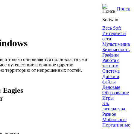
Поиск
Software
Весь Soft
Интернет и
сети
Windows
Мультимедиа
Безопасность
Графика
рия и только они являются полновластными
Работа с
мое путешествие в орлиное царство.
текстом
вою территорию от непрошенных гостей.
Система
Диски и
файлы
Деловые
 Eagles
Образование
r
Игры
Эл.
литература
Разное
)
Мобильные
Портативные
cм. другие