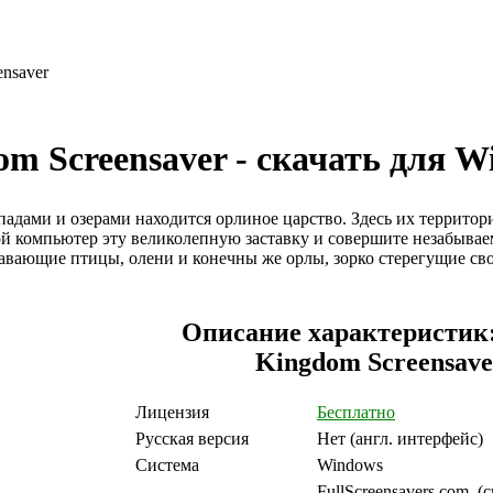
ensaver
om Screensaver - скачать для 
адами и озерами находится орлиное царство. Здесь их террито
вой компьютер эту великолепную заставку и совершите незабывае
лавающие птицы, олени и конечны же орлы, зорко стерегущие с
Описание характеристик:
Kingdom Screensave
Лицензия
Бесплатно
Русская версия
Нет (англ. интерфейс
Система
Windows
FullScreensavers.com (