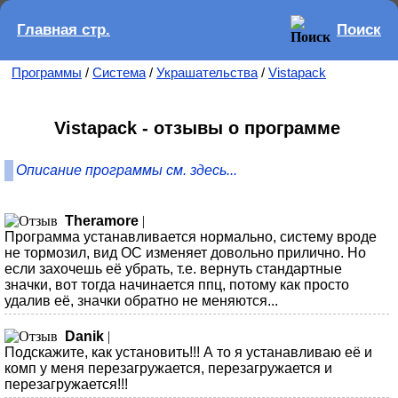
Главная стр.
Поиск
Программы
/
Система
/
Украшательства
/
Vistapack
Vistapack - отзывы о программе
Описание программы см. здесь...
Theramore
|
Программа устанавливается нормально, систему вроде
не тормозил, вид ОС изменяет довольно прилично. Но
если захочешь её убрать, т.е. вернуть стандартные
значки, вот тогда начинается ппц, потому как просто
удалив её, значки обратно не меняются...
Danik
|
Подскажите, как установить!!! А то я устанавливаю её и
комп у меня перезагружается, перезагружается и
перезагружается!!!