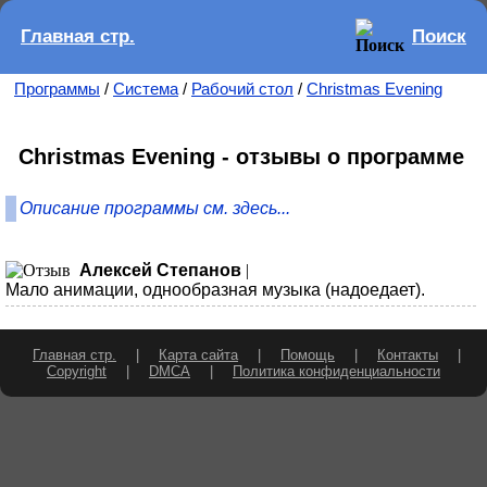
Главная стр.
Поиск
Программы
/
Система
/
Рабочий стол
/
Christmas Evening
Christmas Evening - отзывы о программе
Описание программы см. здесь...
Алексей Степанов
|
Мало анимации, однообразная музыка (надоедает).
Главная стр.
|
Карта сайта
|
Помощь
|
Контакты
|
Copyright
|
DMCA
|
Политика конфиденциальности