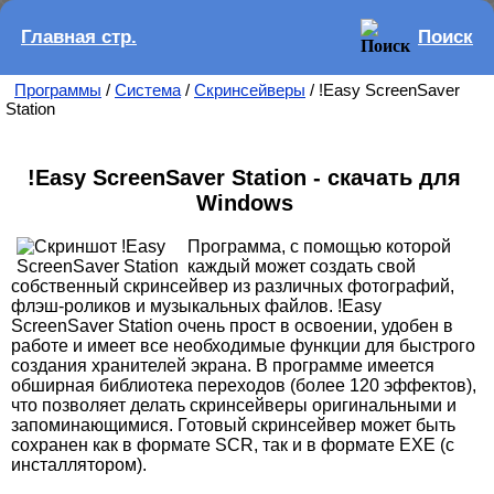
Главная стр.
Поиск
Программы
/
Система
/
Скринсейверы
/ !Easy ScreenSaver
Station
!Easy ScreenSaver Station - скачать для
Windows
Программа, с помощью которой
каждый может создать свой
собственный скринсейвер из различных фотографий,
флэш-роликов и музыкальных файлов. !Easy
ScreenSaver Station очень прост в освоении, удобен в
работе и имеет все необходимые функции для быстрого
создания хранителей экрана. В программе имеется
обширная библиотека переходов (более 120 эффектов),
что позволяет делать скринсейверы оригинальными и
запоминающимися. Готовый скринсейвер может быть
сохранен как в формате SCR, так и в формате EXE (с
инсталлятором).