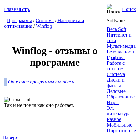
Главная стр.
Поиск
Программы
/
Система
/
Настройка и
Software
оптимизация
/
Winflog
Весь Soft
Интернет и
сети
Мультимедиа
Winflog - отзывы о
Безопасность
Графика
программе
Работа с
текстом
Система
Диски и
Описание программы см. здесь...
файлы
Деловые
Образование
pil
|
Игры
Так и не понял как оно работает.
Эл.
литература
Разное
Мобильные
Портативные
Наверх