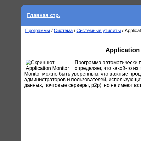
Главная стр.
Программы
/
Система
/
Системные утилиты
/ Applica
Applicatio
Программа автоматически п
определяет, что какой-то из
Monitor можно быть уверенным, что важные про
администраторов и пользователей, использующи
данных, почтовые серверы, p2p), но не имеют в