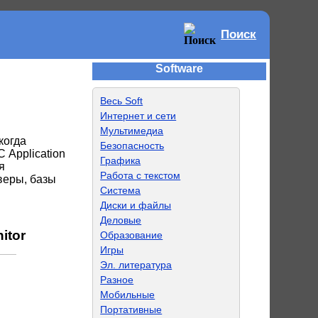
Поиск
Software
Весь Soft
Интернет и сети
Мультимедиа
когда
Безопасность
С Application
Графика
я
Работа с текстом
веры, базы
Система
Диски и файлы
Деловые
itor
Образование
Игры
Эл. литература
Разное
Мобильные
Портативные