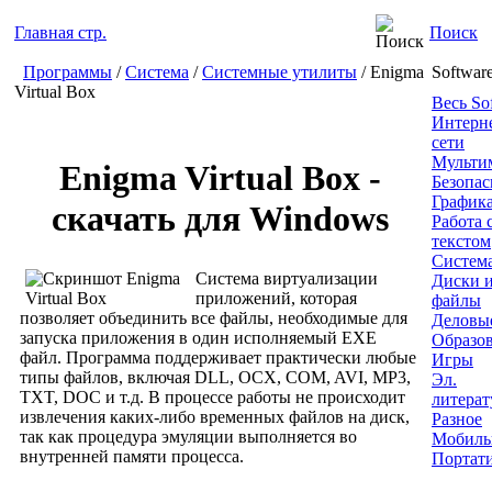
Главная стр.
Поиск
Программы
/
Система
/
Системные утилиты
/ Enigma
Softwar
Virtual Box
Весь So
Интерн
сети
Мульти
Enigma Virtual Box -
Безопас
График
скачать для Windows
Работа 
текстом
Систем
Система виртуализации
Диски 
приложений, которая
файлы
позволяет объединить все файлы, необходимые для
Деловы
запуска приложения в один исполняемый EXE
Образо
файл. Программа поддерживает практически любые
Игры
типы файлов, включая DLL, OCX, COM, AVI, MP3,
Эл.
TXT, DOC и т.д. В процессе работы не происходит
литерат
извлечения каких-либо временных файлов на диск,
Разное
так как процедура эмуляции выполняется во
Мобиль
внутренней памяти процесса.
Портат