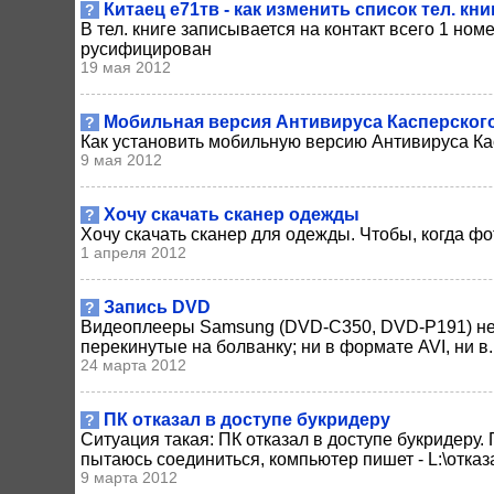
Китаец е71тв - как изменить список тел. кни
?
В тел. книге записывается на контакт всего 1 но
русифицирован
19 мая 2012
Мобильная версия Антивируса Касперског
?
Как установить мобильную версию Антивируса Кас
9 мая 2012
Хочу скачать сканер одежды
?
Хочу скачать сканер для одежды. Чтобы, когда фо
1 апреля 2012
Запись DVD
?
Видеоплееры Samsung (DVD-C350, DVD-P191) не 
перекинутые на болванку; ни в формате AVI, ни в..
24 марта 2012
ПК отказал в доступе букридеру
?
Ситуация такая: ПК отказал в доступе букридеру.
пытаюсь соединиться, компьютер пишет - L:\отказа
9 марта 2012