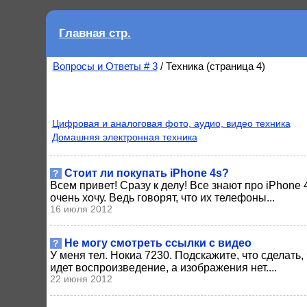
Главная стр.
Вопросы и Ответы # 3
/ Техника (страница 4)
Цифровая и аналоговая фото, аудио, видео техника
Домашняя электронная техника
Стоит ли покупать iPhone 4s?
?
Всем привет! Сразу к делу! Все знают про iPhone 
очень хочу. Ведь говорят, что их телефоны...
16 июля 2012
Не могу смотреть ссылки с видео
?
У меня тел. Нокиа 7230. Подскажите, что сделать,
идет воспроизведение, а изображения нет....
22 июня 2012