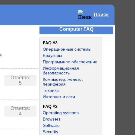
Поиск
Computer FAQ
FAQ #3
Операционные системы
а
Браузеры
Программное обеспечение
Информационная
безопасность
Ответов:
Компьютер, железо,
5
периферия
Техника
Интернет и сети
FAQ #2
Ответов:
Operating systems
4
Browsers
Software
Security