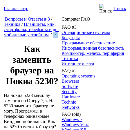
Главная стр.
Поиск
Вопросы и Ответы # 3
/
Computer FAQ
Техника
/
Планшеты, кпк,
FAQ #3
смартфоны, телефоны и др.
Операционные системы
мобильные устройства
/
?
Браузеры
Программное обеспечение
Как
Информационная безопасность
Компьютер, железо, периферия
заменить
Техника
Интернет и сети
браузер на
FAQ #2
Operating systems
Нокиа 5230?
Browsers
Software
Security
На нокиа 5228 мазиллу
Hardware
заменил на Оперу 7,5. На
Technic
5230 заменить браузер не
Networks
могу. Программы в
FAQ (old)
телефонах одинаковые,
Windows 7
Виндовс мобильный. Как
Windows Vista
на 5230 заменить браузер?
Windows XP