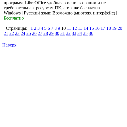
программ. LibreOffice удобная в использовании и не
требовательна к ресурсам ПК, а так же бесплатна.
Windows | Русский язык: Возможно (многояз. интерфейс) |
Бесплатно
Страницы:
1
2
3
4
5
6
7
8
9
10
11
12
13
14
15
16
17
18
19
20
21
22
23
24
25
26
27
28
29
30
31
32
33
34
35
36
Наверх