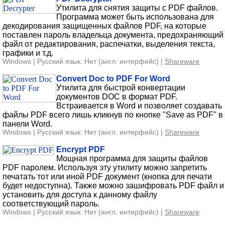
Утилита для снятия защиты с PDF файлов.
Программа может быть использована для
декодирования защищенных файлов PDF, на которые
поставлен пароль владельца документа, предохраняющий
файл от редактирования, распечатки, выделения текста,
графики и т.д.
Windows | Русский язык: Нет (англ. интерфейс) |
Shareware
Convert Doc to PDF For Word
Утилита для быстрой конвертации
документов DOC в формат PDF.
Встраивается в Word и позволяет создавать
файлы PDF всего лишь кликнув по кнопке "Save as PDF" в
панели Word.
Windows | Русский язык: Нет (англ. интерфейс) |
Shareware
Encrypt PDF
Мощная программа для защиты файлов
PDF паролем. Используя эту утилиту можно запретить
печатать тот или иной PDF документ (кнопка для печати
будет недоступна). Также можно зашифровать PDF файл и
установить для доступа к данному файлу
соответствующий пароль.
Windows | Русский язык: Нет (англ. интерфейс) |
Shareware