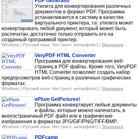
PDF Generator
Утилита для конвертирования различных
документов в формат PDF. Программа
устанавливается в систему в качестве
виртуального принтера, т.е. утилита может
конвертировать любой документ, который может быть
распечатан, достаточно только отправить его на
созданный программой принтер.
Windows | Русский язык: Нет (англ. интерфейс) |
Shareware
VeryPDF HTML Converter
Программа для конвертирования веб-
страниц в PDF файлы. Кроме того, VeryPDF
HTML Converter позволяет создать набор
предпрсомотров веб-страниц в различных графических
форматах.
Windows | Русский язык: Нет (англ. интерфейс) |
Shareware
ePlum GetPictures!
Программа конвертирует любые документы
и файлы, которые можно напечатать, в
многостраничный PDF файл или в графические
изображения в форматах JPG/GIF/PNG/TIFF/BMP.
Windows | Русский язык: Нет (англ. интерфейс) |
Shareware
PDFcamp