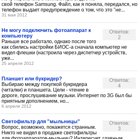
свой телефон Samsung. Файл, как я поняла, передался, но
телефон выдает предупреждение о том, что это "не...
31 мая 2012
Не могу подключить фотоаппарат к
Ответов:
компьютеру
2
Раньше все работало, однако после того
как сбились настройки БИОС-а сначала компьютер не
видел флешки (настроила через диспетчер устройств,
уже...
25 апреля 2012
Планшет или букридер?
Ответов:
Выбираю между покупкой букридера
4
(читалки) и планшета. Цели - чтение в
дороге, прослушивание музыки. Интернет по 3G был бы
приятным дополнением, но...
6 апреля 2012
Светофильтр для "мыльницы"
Ответов:
Вопрос, возможно, покажется странным.
3
Никто не видел в продаже светофильтры
для фотоаппаратов-мыльниц? Интересует, главным