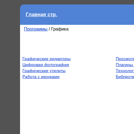
Главная стр.
Программы
/ Графика
Графические редакторы
Просмот
Цифровая фотография
Плагины
Графические утилиты
Технолог
Работа с иконками
Библиоте