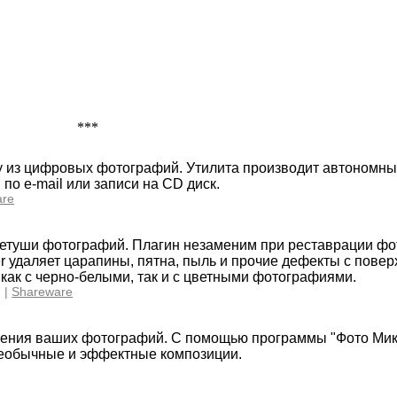
***
у из цифровых фотографий. Утилита производит автономны
по e-mail или записи на CD диск.
are
ретуши фотографий. Плагин незаменим при реставрации фо
 удаляет царапины, пятна, пыль и прочие дефекты с повер
ак с черно-белыми, так и с цветными фотографиями.
 |
Shareware
ления ваших фотографий. С помощью программы "Фото Ми
 необычные и эффектные композиции.