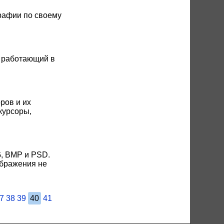
рафии по своему
, работающий в
ров и их
курсоры,
, BMP и PSD.
ображения не
7
38
39
40
41