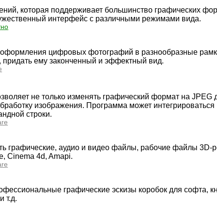
ений, которая поддерживает большинство графических фор
дружественный интерфейс с различными режимами вида.
тно
 оформления цифровых фотографий в разнообразные рамк
 придать ему законченный и эффектный вид.
e
озволяет не только изменять графический формат на JPEG 
обработку изображения. Программа может интегрироваться 
андной строки.
are
ь графические, аудио и видео файлы, рабочие файлы 3D-р
e, Cinema 4d, Amapi.
are
офессиональные графические эскизы коробок для софта, кн
 т.д.