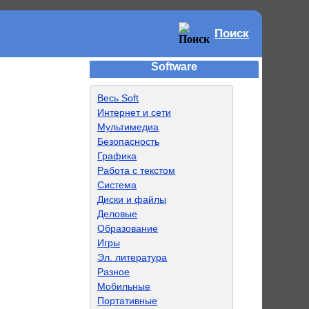
Поиск
Software
Весь Soft
Интернет и сети
Мультимедиа
Безопасность
Графика
Работа с текстом
Система
Диски и файлы
Деловые
Образование
Игры
Эл. литература
Разное
Мобильные
Портативные