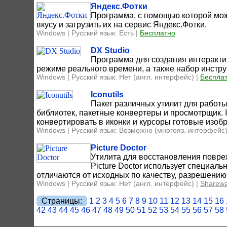
Яндекс.Фотки
Программа, с помощью которой мож
вкусу и загрузить их на сервис Яндекс.Фотки.
Windows | Русский язык: Есть |
Бесплатно
DX Studio
Программа для создания интеракти
режиме реального времени, а также набор инстр
Windows | Русский язык: Нет (англ. интерфейс) |
Беспла
Iconutils
Пакет различных утилит для работы
библиотек, пакетные конвертеры и просмотрщик. I
конвертировать в иконки и курсоры готовые изоб
Windows | Русский язык: Возможно (многояз. интерфейс)
Picture Doctor
Утилита для восстановления повр
Picture Doctor использует специал
отличаются от исходных по качеству, разрешению
Windows | Русский язык: Нет (англ. интерфейс) |
Sharew
Страницы:
1
2
3
4
5
6
7
8
9
10
11
12
13
14
15
16
42
43
44
45
46
47
48
49
50
51
52
53
54
55
56
57
58