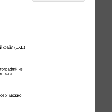
й файл (EXE)
тографий из
хности
ксер" можно