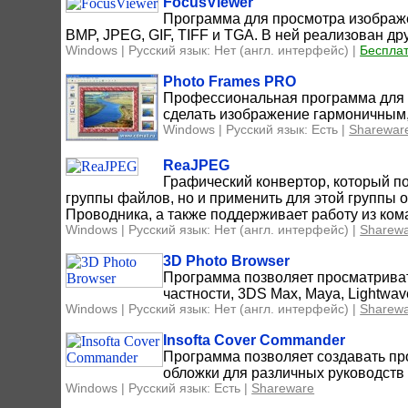
FocusViewer
Программа для просмотра изображ
BMP, JPEG, GIF, TIFF и TGA. В ней реализован 
Windows | Русский язык: Нет (англ. интерфейс) |
Беспла
Photo Frames PRO
Профессиональная программа для
сделать изображение гармоничным,
Windows | Русский язык: Есть |
Sharewar
ReaJPEG
Графический конвертор, который п
группы файлов, но и применить для этой группы 
Проводника, а также поддерживает работу из ком
Windows | Русский язык: Нет (англ. интерфейс) |
Sharew
3D Photo Browser
Программа позволяет просматриват
частности, 3DS Max, Maya, Lightwav
Windows | Русский язык: Нет (англ. интерфейс) |
Sharew
Insofta Cover Commander
Программа позволяет создавать пр
обложки для различных руководств и
Windows | Русский язык: Есть |
Shareware