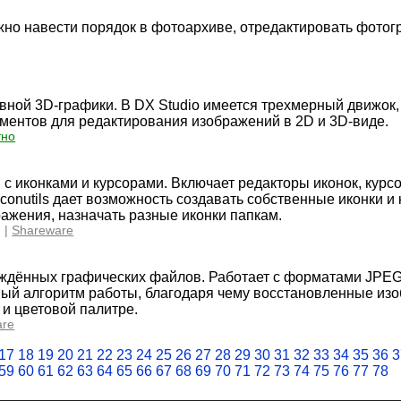
но навести порядок в фотоархиве, отредактировать фотог
вной 3D-графики. В DX Studio имеется трехмерный движок
ументов для редактирования изображений в 2D и 3D-виде.
тно
 с иконками и курсорами. Включает редакторы иконок, курсо
conutils дает возможность создавать собственные иконки и 
ражения, назначать разные иконки папкам.
 |
Shareware
еждённых графических файлов. Работает с форматами JPEG
ьный алгоритм работы, благодаря чему восстановленные из
 и цветовой палитре.
are
17
18
19
20
21
22
23
24
25
26
27
28
29
30
31
32
33
34
35
36
3
59
60
61
62
63
64
65
66
67
68
69
70
71
72
73
74
75
76
77
78