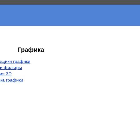
Графика
рщики графики
 и фильтры
ия 3D
ка графики