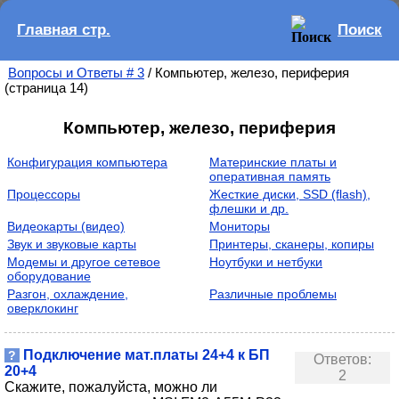
Главная стр.
Поиск
Вопросы и Ответы # 3
/ Компьютер, железо, периферия
(страница 14)
Компьютер, железо, периферия
Конфигурация компьютера
Материнские платы и
оперативная память
Процессоры
Жесткие диски, SSD (flash),
флешки и др.
Видеокарты (видео)
Мониторы
Звук и звуковые карты
Принтеры, сканеры, копиры
Модемы и другое сетевое
Ноутбуки и нетбуки
оборудование
Разгон, охлаждение,
Различные проблемы
оверклокинг
Подключение мат.платы 24+4 к БП
?
Ответов:
20+4
2
Скажите, пожалуйста, можно ли