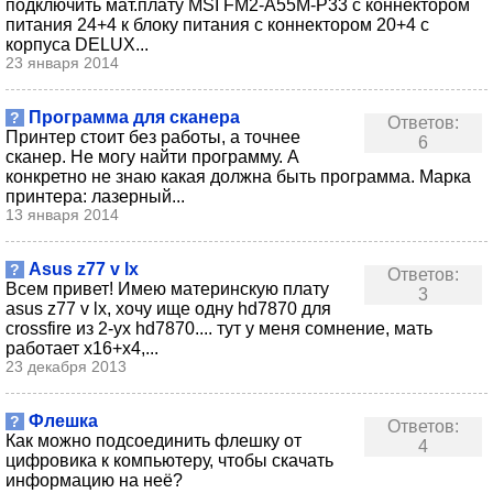
подключить мат.плату MSI FM2-A55M-P33 с коннектором
питания 24+4 к блоку питания с коннектором 20+4 с
корпуса DELUX...
23 января 2014
Программа для сканера
?
Ответов:
Принтер стоит без работы, а точнее
6
сканер. Не могу найти программу. А
конкретно не знаю какая должна быть программа. Марка
принтера: лазерный...
13 января 2014
Asus z77 v lx
?
Ответов:
Всем привет! Имею материнскую плату
3
asus z77 v lx, хочу ище одну hd7870 для
crossfire из 2-ух hd7870.... тут у меня сомнение, мать
работает х16+х4,...
23 декабря 2013
Флешка
?
Ответов:
Как можно подсоединить флешку от
4
цифровика к компьютеру, чтобы скачать
информацию на неё?