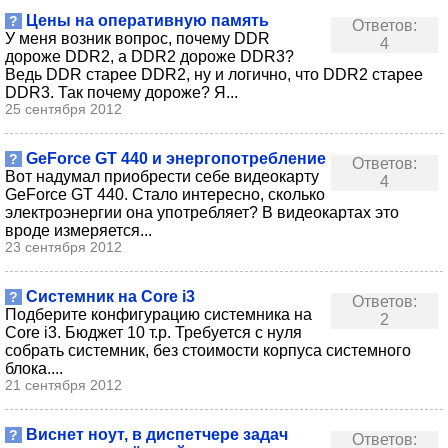
Цены на оперативную память
?
Ответов:
У меня возник вопрос, почему DDR
4
дороже DDR2, а DDR2 дороже DDR3?
Ведь DDR старее DDR2, ну и логично, что DDR2 старее
DDR3. Так почему дороже? Я...
25 сентября 2012
GeForce GT 440 и энергопотребление
?
Ответов:
Вот надумал приобрести себе видеокарту
4
GeForce GT 440. Стало интересно, сколько
электроэнергии она употребляет? В видеокартах это
вроде измеряется...
23 сентября 2012
Системник на Core i3
?
Ответов:
Подберите конфигурацию системника на
2
Core i3. Бюджет 10 т.р. Требуется с нуля
собрать системник, без стоимости корпуса системного
блока....
21 сентября 2012
Виснет ноут, в диспетчере задач
?
Ответов: