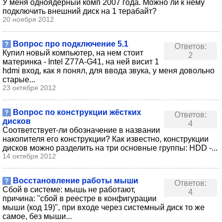
У меня одноядерный комп 2007 года. Можно ли к нему
подключить внешний диск на 1 терабайт?
20 ноября 2012
Вопрос про подключение 5.1
?
Ответов:
Купил новый компьютер, на нем стоит
2
материнка - Intel Z77A-G41, на ней висит 1
hdmi вход, как я понял, для ввода звука, у меня довольно
старые...
23 октября 2012
Вопрос по конструкции жёстких
?
Ответов:
дисков
4
Соответствует-ли обозначение в названии
накопителя его конструкции? Как известно, конструкции
дисков можно разделить на три основные группы: HDD -...
14 октября 2012
Восстановление работы мыши
?
Ответов:
Сбой в системе: мышь не работают,
4
причина: "сбой в реестре в конфигурации
мыши (код 19)", при входе через системный диск то же
самое, без мыши...