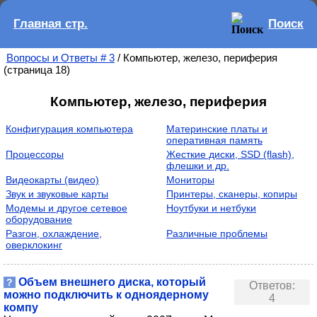
Главная стр.
Поиск
Вопросы и Ответы # 3
/ Компьютер, железо, периферия
(страница 18)
Компьютер, железо, периферия
Конфигурация компьютера
Материнские платы и
оперативная память
Процессоры
Жесткие диски, SSD (flash),
флешки и др.
Видеокарты (видео)
Мониторы
Звук и звуковые карты
Принтеры, сканеры, копиры
Модемы и другое сетевое
Ноутбуки и нетбуки
оборудование
Разгон, охлаждение,
Различные проблемы
оверклокинг
Объем внешнего диска, который
?
Ответов:
можно подключить к одноядерному
4
компу