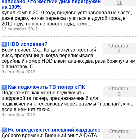
написано, что жёсткий диск перегружен
11
на 100%
Купил комп в 2010 году, виндовс устанавливал не часто,
даже редко, но как переехал учиться в другой город в
2011 году, то после нового года, комп...
13 сентября 2012
HDD исправен?
?
Ответов:
Всем привет. Ох... Когда покупал жёсткий
4
диск, продавщица, когда переписывала
серийный номер HDD в квитанцию, два раза брякнула им
о прилавок. С...
9 сентября 2012
Как подключить ТВ тюнер к ПК
?
Ответов:
Подскажите, как можно подключить
3
цифровой тв тюнер, предназначеный для
подключения к телевизору через раземы "тюльпан", к пк,
если в нем нет таких...
8 сентября 2012
Не определяется внешний хард диск
?
Ответов:
Доброго времени! Внешний винт A-DATA
7