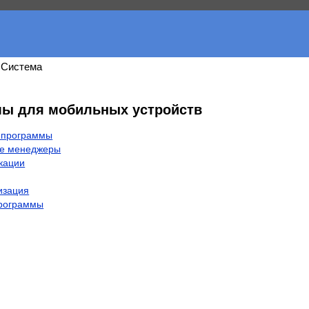
 Система
ы для мобильных устройств
 программы
е менеджеры
кации
изация
программы