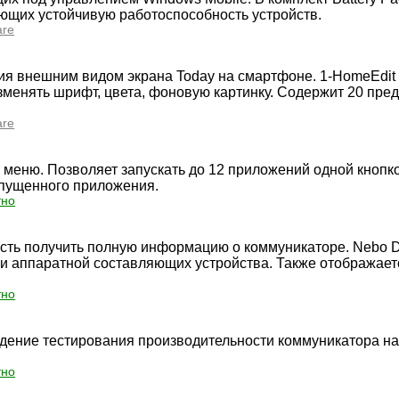
ающих устойчивую работоспособность устройств.
are
я внешним видом экрана Today на смартфоне. 1-HomeEdit
изменять шрифт, цвета, фоновую картинку. Содержит 20 пр
are
меню. Позволяет запускать до 12 приложений одной кнопко
апущенного приложения.
тно
ть получить полную информацию о коммуникаторе. Nebo D
 и аппаратной составляющих устройства. Также отображае
тно
ение тестирования производительности коммуникатора на
тно