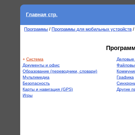
Главная стр.
Программы
/
Программы для мобильных устройств
/
Программ
+
Система
Деловые
Документы и офис
Файловы
Образование (переводчики, словари)
Коммуни
Мультимедиа
Графика
Безопасность
Синхрон
Карты и навигация (GPS)
Другие 
Игры