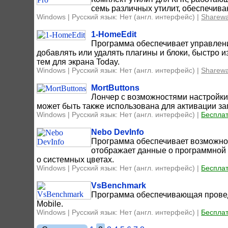
семь различных утилит, обеспечив
Windows | Русский язык: Нет (англ. интерфейс) |
Sharew
1-HomeEdit
Программа обеспечивает управлени
добавлять или удалять плагины и блоки, быстро 
тем для экрана Today.
Windows | Русский язык: Нет (англ. интерфейс) |
Sharew
MortButtons
Лончер с возможностями настройки 
может быть также использована для активации з
Windows | Русский язык: Нет (англ. интерфейс) |
Беспла
Nebo DevInfo
Программа обеспечивает возможнос
отображает данные о программной
о системных цветах.
Windows | Русский язык: Нет (англ. интерфейс) |
Беспла
VsBenchmark
Программа обеспечивающая провед
Mobile.
Windows | Русский язык: Нет (англ. интерфейс) |
Беспла