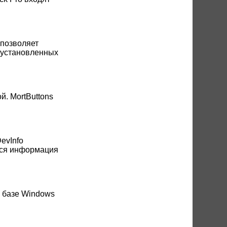
 позволяет
едустановленных
й. MortButtons
evInfo
тся информация
 базе Windows