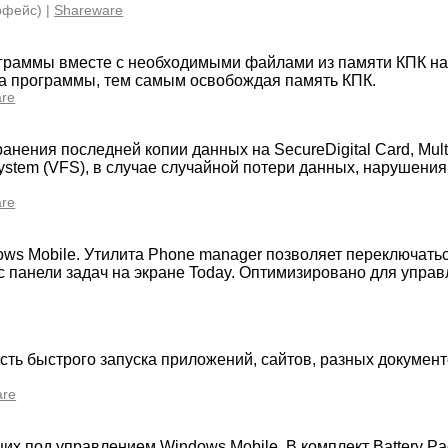
рфейс) |
Shareware
граммы вместе с необходимыми файлами из памяти КПК на
ска программы, тем самым освобождая память КПК.
re
нения последней копии данных на SecureDigital Card, Mult
System (VFS), в случае случайной потери данных, нарушени
re
ows Mobile. Утилита Phone manager позволяет переключать
панели задач на экране Today. Оптимизировано для управ
ть быстрого запуска приложений, сайтов, разных документ
are
их под управлением Windows Mobile. В комплект Battery Pa