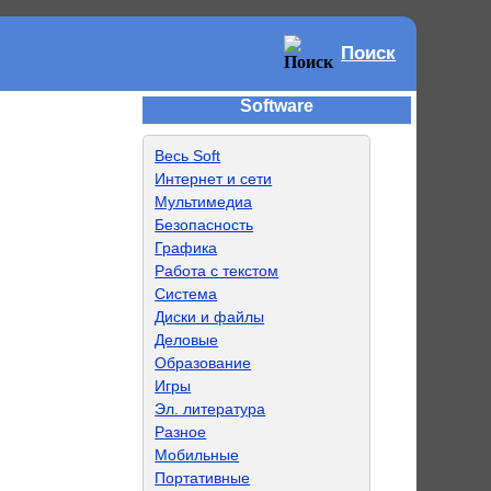
Поиск
Software
Весь Soft
Интернет и сети
Мультимедиа
Безопасность
Графика
Работа с текстом
Система
Диски и файлы
Деловые
Образование
Игры
Эл. литература
Разное
Мобильные
Портативные