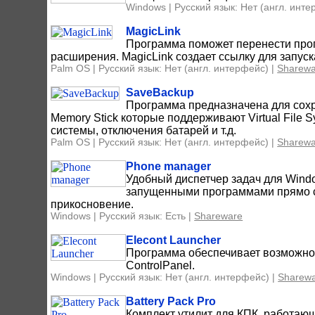
Windows | Русский язык: Нет (англ. инте
MagicLink
Программа поможет перенести про
расширения. MagicLink создает ссылку для запу
Palm OS | Русский язык: Нет (англ. интерфейс) |
Sharewa
SaveBackup
Программа предназначена для сохра
Memory Stick которые поддерживают Virtual File 
системы, отключения батарей и т.д.
Palm OS | Русский язык: Нет (англ. интерфейс) |
Sharewa
Phone manager
Удобный диспетчер задач для Wind
запущенными программами прямо с 
прикосновение.
Windows | Русский язык: Есть |
Shareware
Elecont Launcher
Программа обеспечивает возможнос
ControlPanel.
Windows | Русский язык: Нет (англ. интерфейс) |
Sharew
Battery Pack Pro
Комплект утилит для КПК, работающ