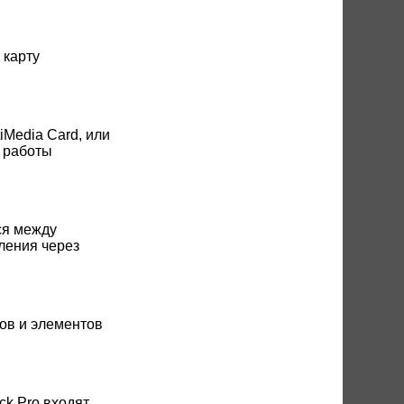
 карту
iMedia Card, или
я работы
ся между
ления через
ов и элементов
ck Pro входят