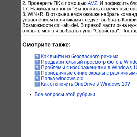
2. Проверить ПК с помощью
AVZ
. И пофиксить бл
17. Нажимаем кнопку "Выполнить отмеченные оп
3. WIN+R. В открывшемся окошке набрать команду
управлением политиками следует выбрать Конфиг
Возможности ctrl+alt+del. В правой части окна н
открыть меню и выбрать пункт "Свойства". Поста
Смотрите также:
Как выйти из безопасного режима
?
Предварительный просмотр фото в Wind
?
Проблемы с изображениями в Windows 10 -
?
Периодичные синие экраны с различным
?
Папка windows.old
?
Как отключить OneDrive в Windows 10?
?
Все вопросы этой рубрики