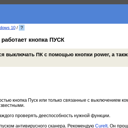
dows 10
/
?
 работает кнопка ПУСК
я выключать ПК с помощью кнопки power, а такж
ностью кнопка Пуск или только связанные с выключением к
известными.
каждого проверять дееспособность нужной функции.
апуском антивирусного сканера. Рекомендую
CureIt
. Он прощ