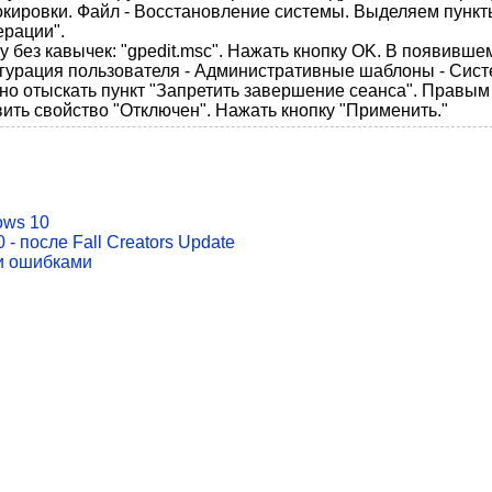
окировки. Файл - Восстановление системы. Выделяем пункты 1
ерации".
 без кавычек: "gpedit.msc". Нажать кнопку OK. В появивше
урация пользователя - Административные шаблоны - Сист
ужно отыскать пункт "Запретить завершение сеанса". Правы
вить свойство "Отключен". Нажать кнопку "Применить."
ows 10
 после Fall Creators Update
и ошибками