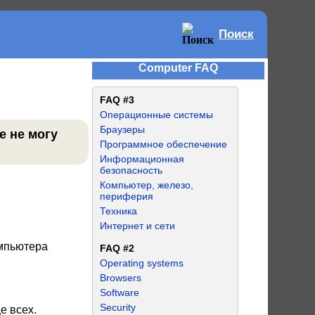
Поиск
Computer FAQ
FAQ #3
Операционные системы
Браузеры
е не могу
Программное обеспечение
Информационная
безопасность
Компьютер, железо,
периферия
Техника
Интернет и сети
омпьютера
FAQ #2
Operating systems
Browsers
Software
Security
е всех.